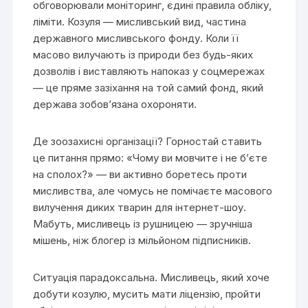
обговорювали моніторинг, єдині правила обліку,
ліміти. Козуля — мисливський вид, частина
державного мисливського фонду. Коли її
масово вилучають із природи без будь-яких
дозволів і виставляють напоказ у соцмережах
— це пряме зазіхання на той самий фонд, який
держава зобов’язана охороняти.
Де зоозахисні організації? Горностай ставить
це питання прямо: «Чому ви мовчите і не б’єте
на сполох?» — ви активно боретесь проти
мисливства, але чомусь не помічаєте масового
вилучення диких тварин для інтернет-шоу.
Мабуть, мисливець із рушницею — зручніша
мішень, ніж блогер із мільйоном підписників.
Ситуація парадоксальна. Мисливець, який хоче
добути козулю, мусить мати ліцензію, пройти