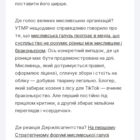
поставити його ширше.
Де голос великих мисливських організацій?
УТМР нещодавно справедливо говорило про
те, що
мисливська галузь програє в медіа, що
суспільство не розуміє різниці між мисливцем і
браконьєром
. Ось конкретний випадок, де ця
різниця має бути продемонстрована на ділі.
Мисливець, який дотримується правил,
оформлює ліцензії, сплачує збори і стоїть на
обліку — добуває тварину легально. Блогер,
який забирає козеня з лісу для TikTok — вчиняє
браконьєрство. Але перший постійно під
прицілом критики, а другий збирає мільйони
переглядів і «сердечок».
Де реакція Держлісагентства?
На першому
Стратегічному форумі мисливської галузі