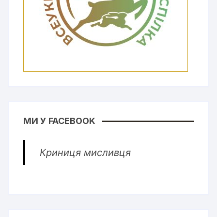
МИ У FACEBOOK
Криниця мисливця