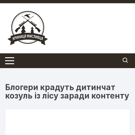
Перейти
до
вмісту
Блогери крадуть дитинчат
козуль із лісу заради контенту