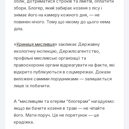
облік, дотриматися строків та лімітів, оплатити
збори. Блогер, який забирає козеня з лісу і
знімає його на камеру кожного дня, — не
повинен нічого. Тому що нікому до цього нема
діла.
«
Криниця мисливця
» закликає Державну
екологічну інспекцію, Держлісагентство,
профільні мисливські організації та
правоохоронні органи відреагувати на факти, які
відкрито публікуються в соцмережах. Докази
виложені самими порушниками — залишається
лише їх побачити.
А “мисливцям та єгерям “блогерам” нагадуємо:
якщо ви бачите козеня в траві — не чіпайте
його. Мати поруч. Це не порятунок — це
крадіжка.