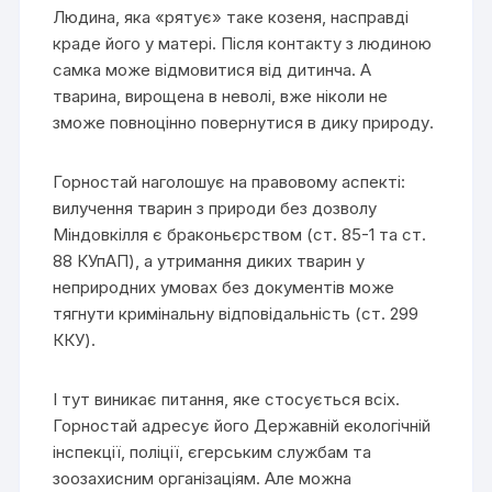
Людина, яка «рятує» таке козеня, насправді
краде його у матері. Після контакту з людиною
самка може відмовитися від дитинча. А
тварина, вирощена в неволі, вже ніколи не
зможе повноцінно повернутися в дику природу.
Горностай наголошує на правовому аспекті:
вилучення тварин з природи без дозволу
Міндовкілля є браконьєрством (ст. 85-1 та ст.
88 КУпАП), а утримання диких тварин у
неприродних умовах без документів може
тягнути кримінальну відповідальність (ст. 299
ККУ).
І тут виникає питання, яке стосується всіх.
Горностай адресує його Державній екологічній
інспекції, поліції, єгерським службам та
зоозахисним організаціям. Але можна