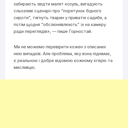
забирають звідти малят козуль, вигадують
сльозливі сценарії про “порятунок бідного
сироти”, тягнуть тварин у приватні садиби, а
потім щодня “обслюнявлюють” їх на камеру
ради переглядів», — пише Горностай.
Ми не можемо перевірити кожен з описаних
нею випадків. Але проблема, яку вона піднімає,
є реальною і добре відомою кожному єгерю та
мисливцю.