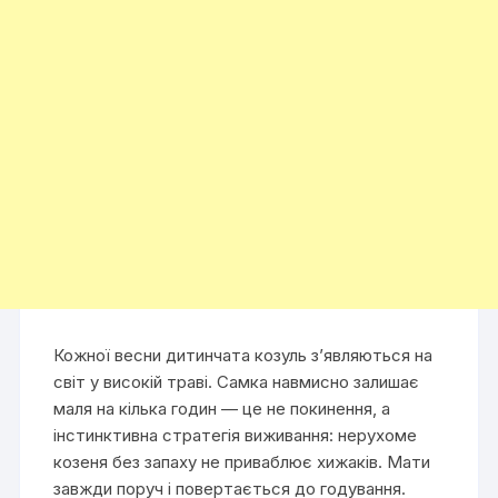
Кожної весни дитинчата козуль з’являються на
світ у високій траві. Самка навмисно залишає
маля на кілька годин — це не покинення, а
інстинктивна стратегія виживання: нерухоме
козеня без запаху не приваблює хижаків. Мати
завжди поруч і повертається до годування.