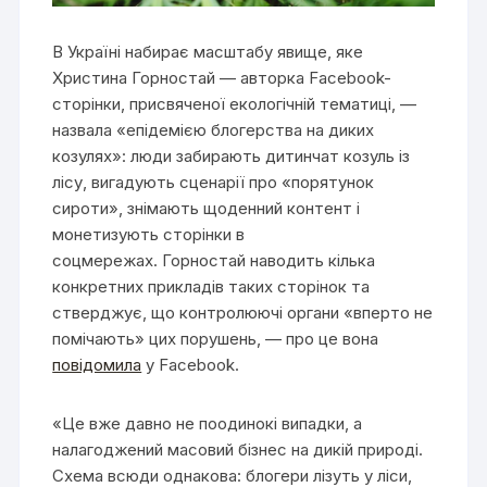
В Україні набирає масштабу явище, яке
Христина Горностай — авторка Facebook-
сторінки, присвяченої екологічній тематиці, —
назвала «епідемією блогерства на диких
козулях»: люди забирають дитинчат козуль із
лісу, вигадують сценарії про «порятунок
сироти», знімають щоденний контент і
монетизують сторінки в
соцмережах. Горностай наводить кілька
конкретних прикладів таких сторінок та
стверджує, що контролюючі органи «вперто не
помічають» цих порушень, — про це вона
повідомила
у Facebook.
«Це вже давно не поодинокі випадки, а
налагоджений масовий бізнес на дикій природі.
Схема всюди однакова: блогери лізуть у ліси,