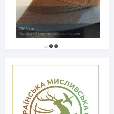
2500 грн
Мисливський капелюх з широкими полями