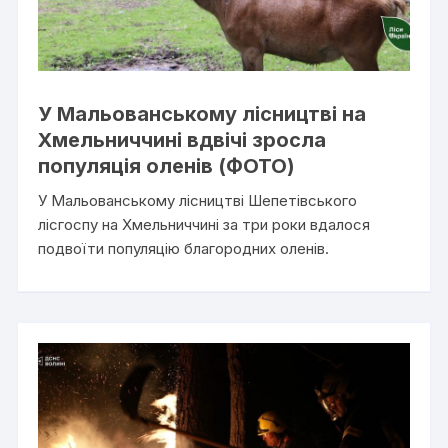
У Мальованському лісництві на
Хмельниччині вдвічі зросла
популяція оленів (ФОТО)
У Мальованському лісництві Шепетівського
лісгоспу на Хмельниччині за три роки вдалося
подвоїти популяцію благородних оленів.