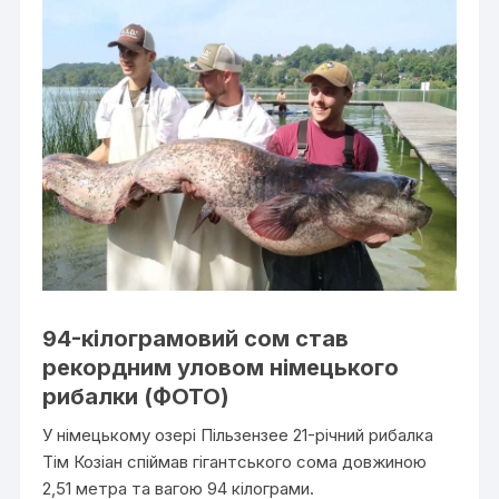
94-кілограмовий сом став
рекордним уловом німецького
рибалки (ФОТО)
У німецькому озері Пільзензее 21-річний рибалка
Тім Козіан спіймав гігантського сома довжиною
2,51 метра та вагою 94 кілограми.