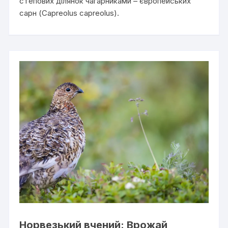
степових ділянок чагарниками – європейських
сарн (Capreolus capreolus).
Норвезький вчений: Врожай