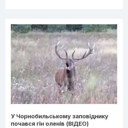
У Чорнобильському заповіднику
почався гін оленів (ВІДЕО)