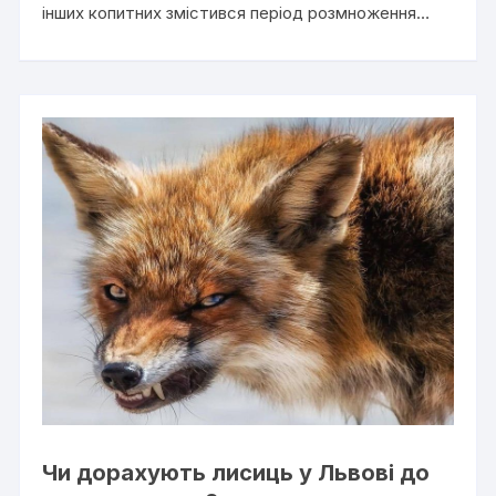
інших копитних змістився період розмноження…
Чи дорахують лисиць у Львові до