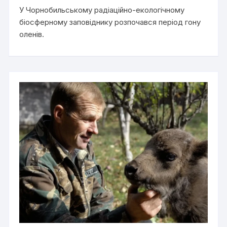
У Чорнобильському радіаційно-екологічному
біосферному заповіднику розпочався період гону
оленів.