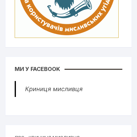
МИ У FACEBOOK
Криниця мисливця