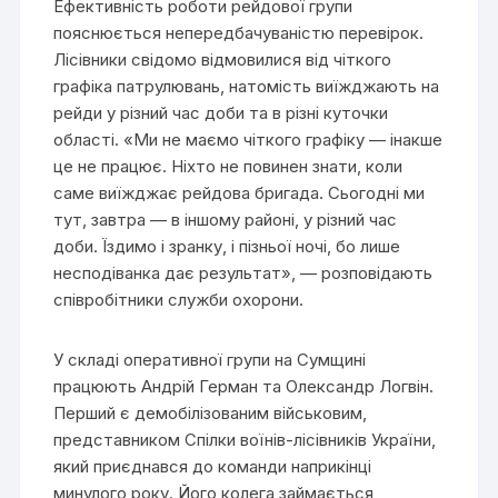
Ефективність роботи рейдової групи
пояснюється непередбачуваністю перевірок.
Лісівники свідомо відмовилися від чіткого
графіка патрулювань, натомість виїжджають на
рейди у різний час доби та в різні куточки
області. «Ми не маємо чіткого графіку — інакше
це не працює. Ніхто не повинен знати, коли
саме виїжджає рейдова бригада. Сьогодні ми
тут, завтра — в іншому районі, у різний час
доби. Їздимо і зранку, і пізньої ночі, бо лише
несподіванка дає результат», — розповідають
співробітники служби охорони.
У складі оперативної групи на Сумщині
працюють Андрій Герман та Олександр Логвін.
Перший є демобілізованим військовим,
представником Спілки воїнів-лісівників України,
який приєднався до команди наприкінці
минулого року. Його колега займається