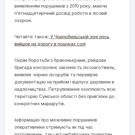
виявленням порушників з 2010 року, маючи
п’ятнадцятирічний досвід роботи в лісовій
охороні.
Читайте також:
У Чорнобильській зоні лось
вийшов на дорогу в пошуках солі
Окрім боротьби з браконьєрами, рейдова
бригада контролює законність лісозаготівель,
виявляє чорних лісорубів та перевіряє
документацію на прийом і відпуск деревини в
надлісництвах. Патрулювання охоплюють всю
територію Сумської області без прив’язки до
конкретних маршрутів.
Інформацію про можливих порушників
оперативники отримують як під час
патрулювань, так і від небайдужих громадян.