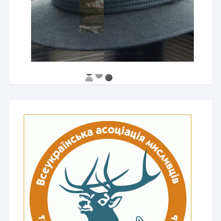
760 грн
Авторський бронзовий значок «Козуля»