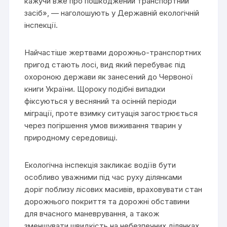
кажучи вже про пошкоджений транспортний
засіб», — наголошують у Державній екологічній
інспекції.
Найчастіше жертвами дорожньо-транспортних
пригод стають лосі, вид який перебуває під
охороною держави як занесений до Червоної
книги України. Щороку подібні випадки
фіксуються у весняний та осінній періоди
міграції, проте взимку ситуація загострюється
через погіршення умов виживання тварин у
природному середовищі.
Екологічна інспекція закликає водіїв бути
особливо уважними під час руху ділянками
доріг поблизу лісових масивів, враховувати стан
дорожнього покриття та дорожні обставини
для вчасного маневрування, а також
зменшувати швидкість на небезпечних ділянках.