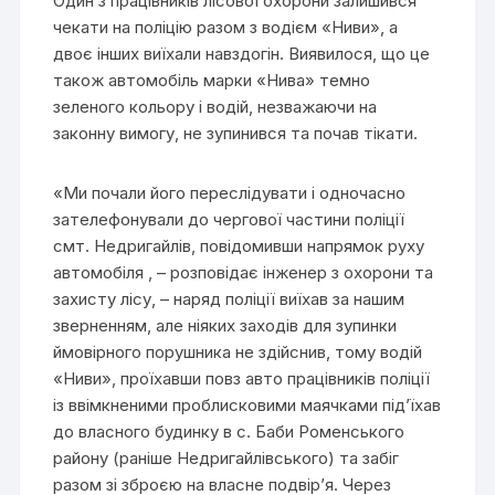
Один з працівників лісової охорони залишився
чекати на поліцію разом з водієм «Ниви», а
двоє інших виїхали навздогін. Виявилося, що це
також автомобіль марки «Нива» темно
зеленого кольору і водій, незважаючи на
законну вимогу, не зупинився та почав тікати.
«Ми почали його переслідувати і одночасно
зателефонували до чергової частини поліції
смт. Недригайлів, повідомивши напрямок руху
автомобіля , – розповідає інженер з охорони та
захисту лісу, – наряд поліції виїхав за нашим
зверненням, але ніяких заходів для зупинки
ймовірного порушника не здійснив, тому водій
«Ниви», проїхавши повз авто працівників поліції
із ввімкненими проблисковими маячками під’їхав
до власного будинку в с. Баби Роменського
району (раніше Недригайлівського) та забіг
разом зі зброєю на власне подвір’я. Через