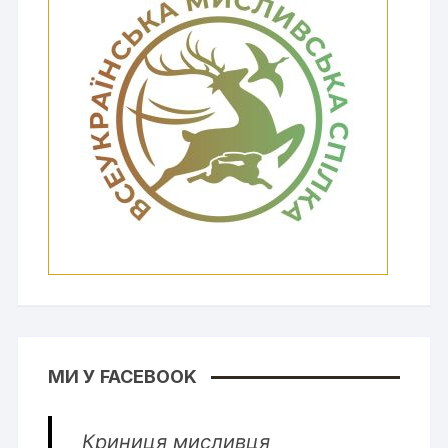
МИ У FACEBOOK
Криниця мисливця