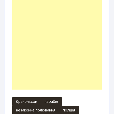
браконьєри
карабін
незаконне полювання
поліція