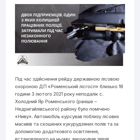
Під час здійснення рейду державною лісовою
охороною ДП «Роменський лісгосп» близько 18
години 3 лютого 2021 року неподалік с.
Холодний Яр Роменського (раніше –
Недригайлівського) району було помічено
«Ниву». Автомобіль курсував поблизу лісових
масивів та скошених кукурудзяних полів та за
допомогою додаткового освітлення,
встановленого на ньому, вишукував звірів.