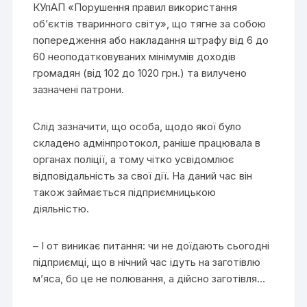
КУпАП «Порушення правил використання
об’єктів тваринного світу», що тягне за собою
попередження або накладання штрафу від 6 до
60 неоподатковуваних мінімумів доходів
громадян (від 102 до 1020 грн.) та вилучено
зазначені патрони.
Слід зазначити, що особа, щодо якої було
складено адмінпротокол, раніше працювала в
органах поліції, а тому чітко усвідомлює
відповідальність за свої дії. На даний час він
також займається підприємницькою
діяльністю.
– І от виникає питання: чи не доїдають сьогодні
підприємці, що в нічний час ідуть на заготівлю
м’яса, бо це не полювання, а дійсно заготівля…