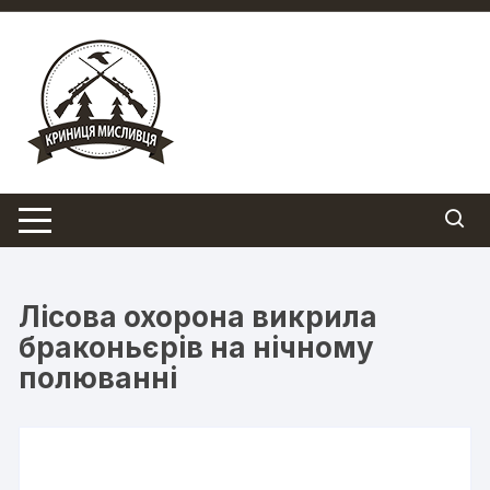
Перейти
до
вмісту
Лісова охорона викрила
браконьєрів на нічному
полюванні