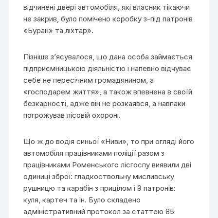
відчинені двері автомобіля, які власник тікаючи
не закрив, було помічено коробку з-під патронів
«Буран» та ліхтар».
Пізніше з’ясувалося, що дана особа займається
підприємницькою діяльністю і напевно відчуває
себе не пересічним громадянином, а
«господарем життя», а також впевнена в своїй
безкарності, адже він не розкаявся, а навпаки
погрожував лісовій охороні.
Що ж до водія синьої «Ниви», то при огляді його
автомобіля працівниками поліції разом з
працівниками Роменського лісгоспу виявили дві
одиниці зброї: гладкоствольну мисливську
рушницю та карабін з прицілом і 9 патронів:
куля, картеч та ін. Було складено
адміністративний протокол за статтею 85