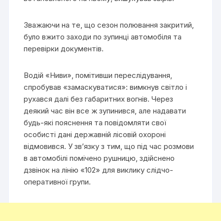
Зважаючи на те, що сезон полювання закритий,
було вжито заходи по зупинці автомобіля та
перевірки документів.
Водій «Ниви», помітивши переслідування,
спробував «замаскуватися»: вимкнув світло і
рухався далі без габаритних вогнів. Через
деякий час він все ж зупинився, але надавати
будь-які пояснення та повідомляти свої
особисті дані державній лісовій охороні
відмовився. У зв’язку з тим, що під час розмови
в автомобілі помічено рушницю, здійснено
дзвінок на лінію «102» для виклику слідчо-
оперативної групи.