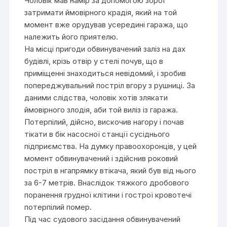
Чоловік мав намір за допомогою зброї
затримати ймовірного крадія, який на той
момент вже орудував усередині гаража, що
належить його приятелю.
На місці пригоди обвинувачений заліз на дах
будівлі, крізь отвір у стелі почув, що в
приміщенні знаходиться невідомий, і зробив
попереджувальний постріл вгору з рушниці. За
даними слідства, чоловік хотів злякати
ймовірного злодія, аби той виліз із гаража.
Потерпілий, дійсно, вискочив нагору і почав
тікати в бік насосної станції сусіднього
підприємства. На думку правоохоронців, у цей
момент обвинувачений і здійснив роковий
постріл в нгапрямку втікача, який був від нього
за 6-7 метрів. Внаслідок тяжкого дробового
поранення грудної клітини і гострої кровотечі
потерпілий помер.
Під час судового засідання обвинувачений