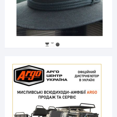
760 грн
Авторський бронзовий значок «Козуля»