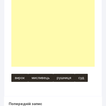
вирок
мисливець
рушниця
суд
Попередній запис