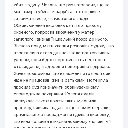
убив людину. Чоловік ще раз наголосив, що не
мав намірів убивати парубка, а хотів лише
затримати його, як імовірного злодія.
Обвинувачений висловив каяття з приводу
скоєного, попросив вибачення у матері
загиблого і визнав її цивільний позов до нього.
Зі свого боку, мати хлопця розповіла судову, що
втрата сина стала для неї і чоловіка жахливим
ударом, вони й досі переживають нестерпні
страждання, її здоров`я непоправно підірвано.
Жінка повідомила, що на момент зтрагедії син
ніде не працював, жив із батьками. Потерпіла
просила суд призначити обвинуваченому
справедливе покарання. Колегія суддів
вислухала також покази інших учасників
процесу, вивчила надані слідством матеріали
кримінального провадження і дійшла висновку,
що вина чоловіка в інкримінованому злочині (ч.1