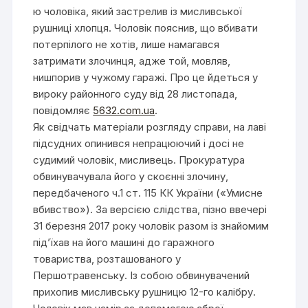
ю чоловіка, який застрелив із мисливської
рушниці хлопця. Чоловік пояснив, що вбивати
потерпілого не хотів, лише намагався
затримати злочинця, адже той, мовляв,
нишпорив у чужому гаражі. Про це йдеться у
вироку районного суду від 28 листопада,
повідомляє
5632.com.ua
.
Як свідчать матеріали розгляду справи, на лаві
підсудних опинився непрацюючий і досі не
судимий чоловік, мисливець. Прокуратура
обвинувачувала його у скоєнні злочину,
передбаченого ч.1 ст. 115 КК України («Умисне
вбивство»). За версією слідства, пізно ввечері
31 березня 2017 року чоловік разом із знайомим
під’їхав на його машині до гаражного
товариства, розташованого у
Першотравенську. Із собою обвинувачений
прихопив мисливську рушницю 12-го калібру.