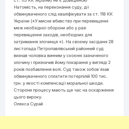
ст. 115 КК України) не є доведеною
Натомість, на переконання суду, дії
обвинуваченого слід кваліфікувати за ст. 118 КК
України («У мисне вбивство при перевищенні
меж необхідної оборони або у разі
перевищення заходів, необхідних для
затримання злочинця »). На своєму засіданні 28
листопада Петропавлівський районний суд
визнав чоловіка винним у скоєнні зазначеного
злочину і призначив йому покарання у вигляді 2
років позбавлення волі. Суд також зобов`язав
обвинуваченого сплатити потерпілій 100 тис.
грн. у якості компенсації моральної шкоди.
Сторони процесу мають ще час на оскарження
цього вироку.
Олекса Сурай