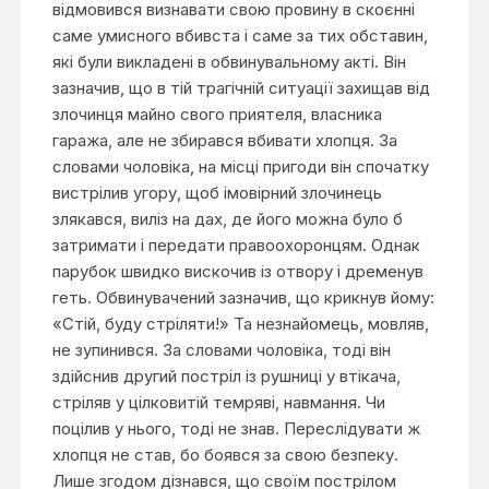
відмовився визнавати свою провину в скоєнні
саме умисного вбивста і саме за тих обставин,
які були викладені в обвинувальному акті. Він
зазначив, що в тій трагічній ситуації захищав від
злочинця майно свого приятеля, власника
гаража, але не збирався вбивати хлопця. За
словами чоловіка, на місці пригоди він спочатку
вистрілив угору, щоб імовірний злочинець
злякався, виліз на дах, де його можна було б
затримати і передати правоохоронцям. Однак
парубок швидко вискочив із отвору і дременув
геть. Обвинувачений зазначив, що крикнув йому:
«Стій, буду стріляти!» Та незнайомець, мовляв,
не зупинився. За словами чоловіка, тоді він
здійснив другий постріл із рушниці у втікача,
стріляв у цілковитій темряві, навмання. Чи
поцілив у нього, тоді не знав. Переслідувати ж
хлопця не став, бо боявся за свою безпеку.
Лише згодом дізнався, що своїм пострілом