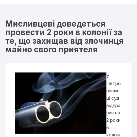
Мисливцеві доведеться
провести 2 роки в колонії за
те, що захищав від злочинця
майно свого приятеля
У
Петро
павлів
ці суд
відпра
вив на
2 роки
в
колоні