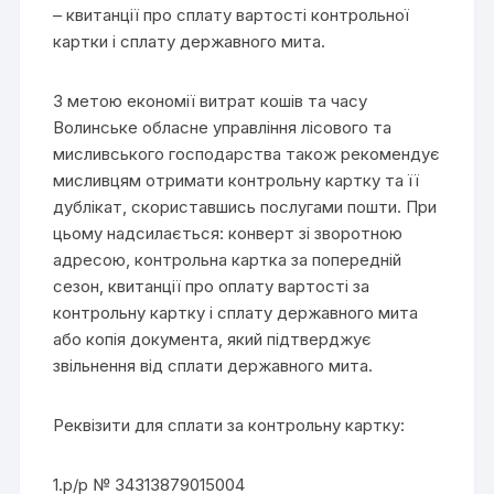
– квитанції про сплату вартості контрольної
картки і сплату державного мита.
З метою економії витрат кошів та часу
Волинське обласне управління лісового та
мисливського господарства також рекомендує
мисливцям отримати контрольну картку та її
дублікат, скориставшись послугами пошти. При
цьому надсилається: конверт зі зворотною
адресою, контрольна картка за попередній
сезон, квитанції про оплату вартості за
контрольну картку і сплату державного мита
або копія документа, який підтверджує
звільнення від сплати державного мита.
Реквізити для сплати за контрольну картку:
1.р/р № 34313879015004