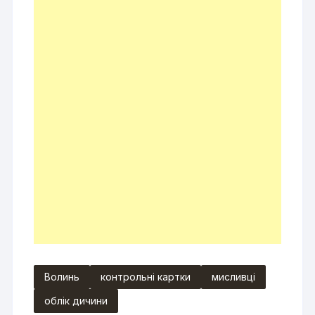
Волинь
контрольні картки
мисливці
облік дичини