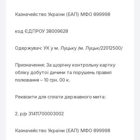
Казначейство України (ЕАП) МФО 899998
код ЄДПРОУ 38009628
Одержувач: УК у м. Луцьку /м. Луцьк/22012500/
Призначення: За щорічну контрольну картку
обліку добутої дичини та порушень правил
полювання – 10 грн. 00 к.
Реквізити для сплати державного мита:
2. р/р 31411700003002
Казначейство України (ЕАП) МФО 899998