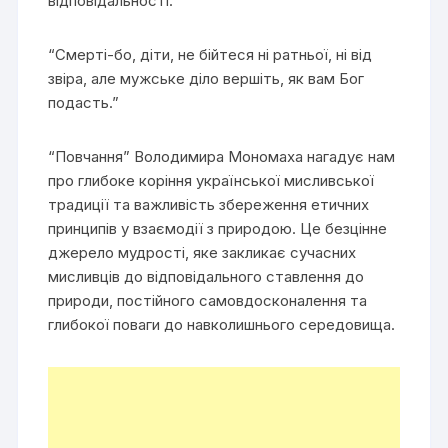
відповідальності:
“Смерті-бо, діти, не бійтеся ні ратньої, ні від
звіра, але мужське діло вершіть, як вам Бог
подасть.”
“Повчання” Володимира Мономаха нагадує нам
про глибоке коріння української мисливської
традиції та важливість збереження етичних
принципів у взаємодії з природою. Це безцінне
джерело мудрості, яке закликає сучасних
мисливців до відповідального ставлення до
природи, постійного самовдосконалення та
глибокої поваги до навколишнього середовища.