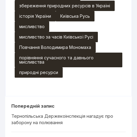
збереження природних ресурсів в Україні
історія України
Київська Русь
мисливство
мисливство за часів Київської Русі
Повчання Володимира Мономаха
порівняння сучасного та давнього
мисливства
природні ресурси
Попередній запис
Тернопільська Держекоінспекція нагадує про
заборону на полювання