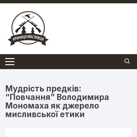
Перейти
до
вмісту
Мудрість предків:
“Повчання” Володимира
Мономаха як джерело
мисливської етики