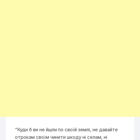
“Куди б ви не йшли по своїй землі, не давайте
отрокам своїм чинити шкоду ні селам, ні