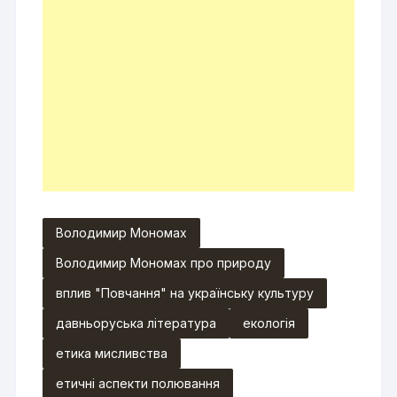
Володимир Мономах
Володимир Мономах про природу
вплив "Повчання" на українську культуру
давньоруська література
екологія
етика мисливства
етичні аспекти полювання