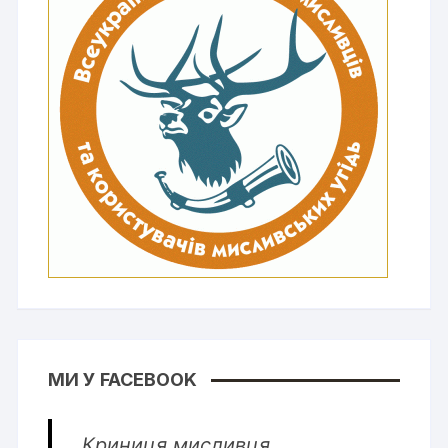
МИ У FACEBOOK
Криниця мисливця