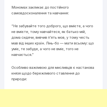
Мономах закликає до постійного
самовдосконалення та навчання:
“Не забувайте того доброго, що вмієте, а чого
не вмієте, тому навчайтеся, як батько мій,
дома сидячи, вивчив п’ять мов, у тому честь
мав від інших країн. Лінь-бо — мати всьому: що
уміє, те забуде, а чого не вміє, того не
навчається.”
Особливо важливою для мисливців є настанова
князя щодо бережливого ставлення до
природи: