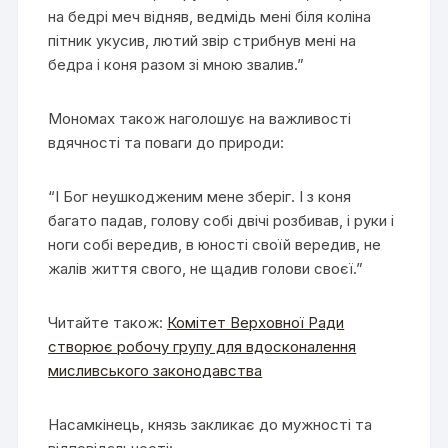
на бедрі меч відняв, ведмідь мені біля коліна
пітник укусив, лютий звір стрибнув мені на
бедра і коня разом зі мною звалив.”
Мономах також наголошує на важливості
вдячності та поваги до природи:
“І Бог неушкодженим мене зберіг. І з коня
багато падав, голову собі двічі розбивав, і руки і
ноги собі вередив, в юності своїй вередив, не
жалів життя свого, не щадив голови своєї.”
Читайте також:
Комітет Верховної Ради
створює робочу групу для вдосконалення
мисливського законодавства
Насамкінець, князь закликає до мужності та