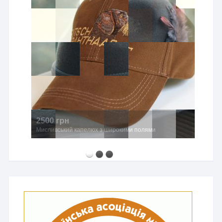
2500 грн
Мисливський капелюх з широкими полями