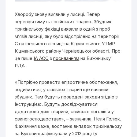
Хворобу знову виявили у лисиці. Тепер
перевірятимуть і свійських тварин. Збудник
трихінельозу фахівці виявили в одній з проб
м’язів лисиці, яку було відстрілено на території
Станівецького лісництва Кіцманського УТМР
Кіцманського району Чернівецької області. Про
це пише
ІА АСС
з
посиланням
на Вижницьку
РДА.
«Потрібно провести епізоотичне обстеження,
подивитися, у скількох тварин ще наявний
збудник. Там будуть проведені заходи згідно з
Інструкцією. Будуть досліджуватися
додатково дикі тварини, свійське поголів’я у
свиногосподарствах», – зазначила Неля Голюк.
Фахівчиня каже, востаннє випадок трихінельозу
на Буковині зафіксували у 2012 році (у