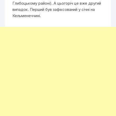
Глибоцькому районі). А цьогоріч це вже другий
випадок. Перший був зафіксований у січні на
Кельменеччині.