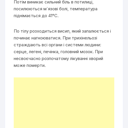
Потім виникає сильний біль в потилиці,
посилюються м`язові болі, температура
піднімається до 41°С.
По тілу розходиться висип, який запалюється і
починає нагноюватися. При трихінельозі
страждають всі органи і системи людини:
серце, легені, печінка, головний мозок. При
несвоєчасно розпочатому лікуванні хворий
може померти.