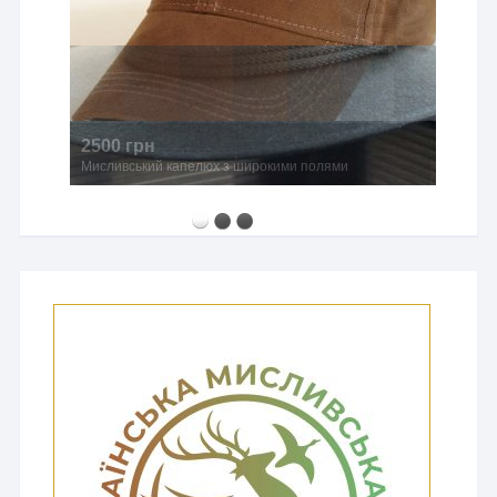
2500 грн
Мисливський капелюх з широкими полями