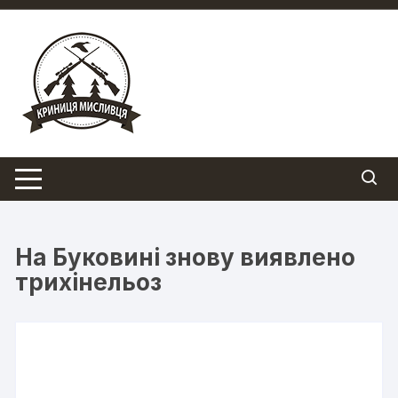
Перейти
до
вмісту
На Буковині знову виявлено
трихінельоз