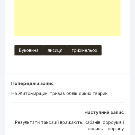
Буковина
лисиця
трихінельоз
Попередній запис
На Житомирщині триває облік диких тварин
Наступний запис
Результати таксації вражають: кабанів, борсуків і
лисиць – порівну