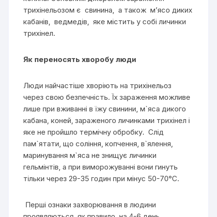
трихінельозом є свинина, а також м’ясо диких
кабанів, ведмедів, яке містить у собі личинки
трихінел.
Як переносять хворобу люди
Люди найчастіше хворіють на трихінельоз
через свою безпечність. Їх зараження можливе
лише при вживанні в їжу свинини, м`яса дикого
кабана, коней, зараженого личинками трихінел і
яке не пройшло термічну обробку. Слід
пам`ятати, що соління, копчення, в`ялення,
маринування м`яса не знищує личинки
гельмінтів, а при виморожуванні вони гинуть
тільки через 29-35 годин при мінус 50-70°С.
Перші ознаки захворювання в людини
проявляються, як правило, на 4-6 день