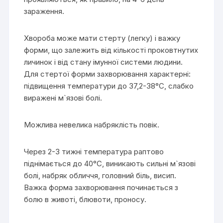
зараження.
Хвороба може мати стерту (легку) і важку
форми, що залежить від кількості проковтнутих
личинок і від стану імунної системи людини.
Для стертої форми захворювання характерні:
підвищення температури до 37,2-38°С, слабко
виражені м`язові болі.
Можлива невелика набряклість повік.
Через 2-3 тижні температура раптово
піднімається до 40°С, виникають сильні м`язові
болі, набряк обличчя, головний біль, висип.
Важка форма захворювання починається з
болю в животі, блювоти, проносу.