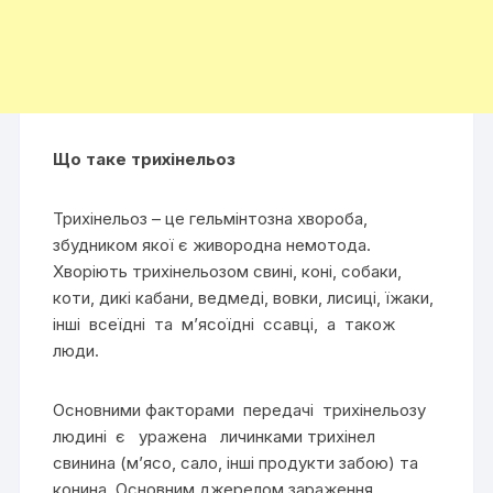
Що таке трихінельоз
Трихінельоз – це гельмінтозна хвороба,
збудником якої є живородна немотода.
Хворіють трихінельозом свині, коні, собаки,
коти, дикі кабани, ведмеді, вовки, лисиці, їжаки,
інші всеїдні та м’ясоїдні ссавці, а також
люди.
Основними факторами передачі трихінельозу
людині є уражена личинками трихінел
свинина (м’ясо, сало, інші продукти забою) та
конина. Основним джерелом зараження