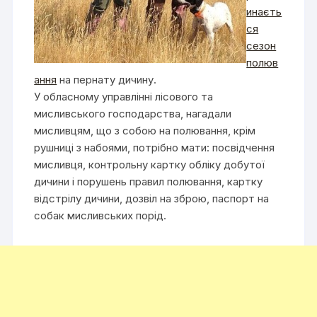
инаєть
ся
сезон
полюв
ання
на пернату дичину.
У обласному управлінні лісового та
мисливського господарства, нагадали
мисливцям, що з собою на полювання, крім
рушниці з набоями, потрібно мати: посвідчення
мисливця, контрольну картку обліку добутої
дичини і порушень правил полювання, картку
відстрілу дичини, дозвіл на зброю, паспорт на
собак мисливських порід.