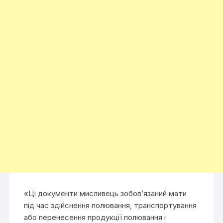
«Ці документи мисливець зобов’язаний мати
під час здійснення полювання, транспортування
або перенесення продукції полювання і