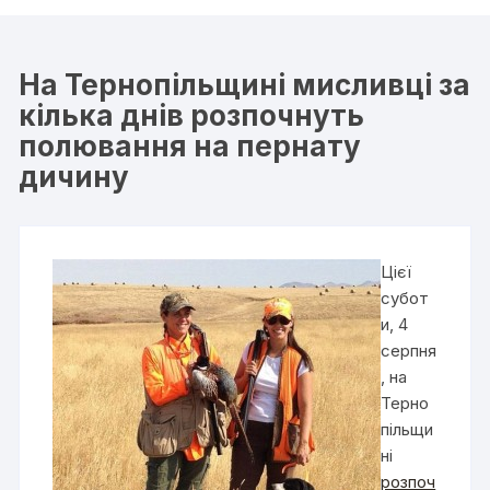
На Тернопільщині мисливці за
кілька днів розпочнуть
полювання на пернату
дичину
Цієї
субот
и, 4
серпня
, на
Терно
пільщи
ні
розпоч