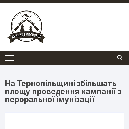
Перейти
до
вмісту
На Тернопільщині збільшать
площу проведення кампанії з
пероральної імунізації