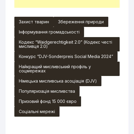
Захист тварин
Збереження природи
Інформування громадськості
Кодекс “Waidgerechtigkeit 2.0” (Кодекс честі
мисливця 2.0)
Конкурс “DJV-Sonderpreis Social Media 2024”
Найкращий мисливський профіль у
соцмережах
Німецька мисливська асоціація (DJV)
Популяризація мисливства
Призовий фонд 15 000 євро
Соціальні мережі