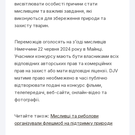
висвітлювати особисті причини стати
мисливцем та важливі завдання, які
виконуються для збереження природи та
захисту тварин.
Переможців оголосять на з’їзді мисливців
Німеччини 22 червня 2024 року в Майнці.
Учасники конкурсу мають бути власниками всіх
відповідних авторських прав та комерційних
прав на захист або мати відповідні ліцензії. DJV
матиме право необмежено в часі публічно
відтворювати подані на конкурс фільми,
телепередачі, веб-сайти, онлайн-відео та
фотографії.
Читайте також:
Мисливці та риболови
організували флешмоб на підтримку природи