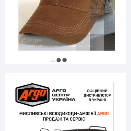
2500 грн
Мисливський капелюх з широкими полями