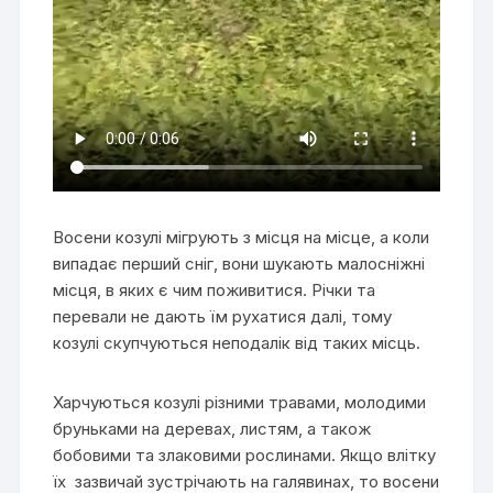
Восени козулі мігрують з місця на місце, а коли
випадає перший сніг, вони шукають малосніжні
місця, в яких є чим поживитися. Річки та
перевали не дають їм рухатися далі, тому
козулі скупчуються неподалік від таких місць.
Харчуються козулі різними травами, молодими
бруньками на деревах, листям, а також
бобовими та злаковими рослинами. Якщо влітку
їх зазвичай зустрічають на галявинах, то восени