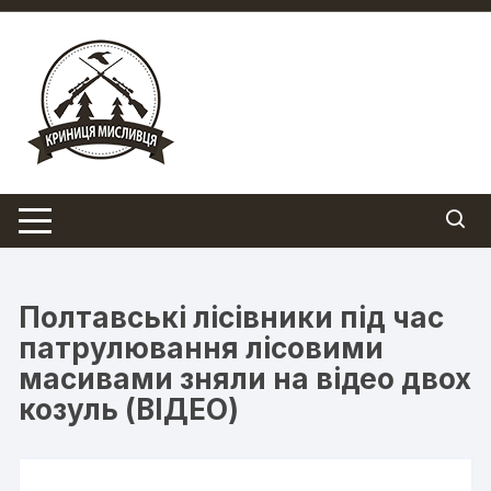
Перейти
до
вмісту
Полтавські лісівники під час
патрулювання лісовими
масивами зняли на відео двох
козуль (ВІДЕО)