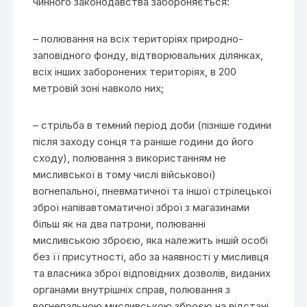
чинного законодавства забороняється:
– полювання на всіх територіях природно-
заповідного фонду, відтворювальних ділянках,
всіх інших заборонених територіях, в 200
метровій зоні навколо них;
– стрільба в темний період доби (пізніше години
після заходу сонця та раніше години до його
сходу), полювання з використанням не
мисливської в тому числі військової)
вогнепальної, пневматичної та іншої стрілецької
зброї напівавтоматичної зброї з магазинами
більш як на два патрони, полюванні
мисливською зброєю, яка належить іншій особі
без її присутності, або за наявності у мисливця
та власника зброї відповідних дозволів, виданих
органами внутрішніх справ, полювання з
вогнепальною мисливською зброєю на відстані