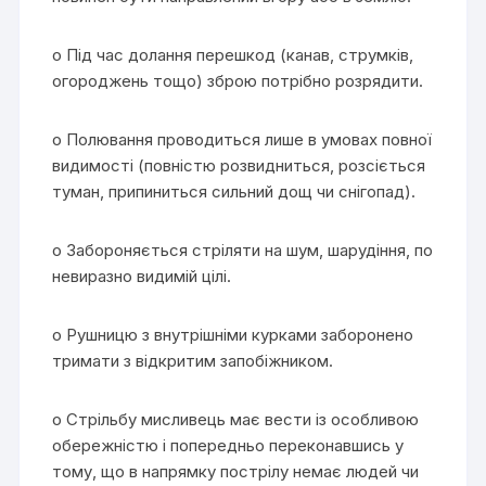
o Під час долання перешкод (канав, струмків,
огороджень тощо) зброю потрібно розрядити.
o Полювання проводиться лише в умовах повної
видимості (повністю розвидниться, розсіється
туман, припиниться сильний дощ чи снігопад).
o Забороняється стріляти на шум, шарудіння, по
невиразно видимій цілі.
o Рушницю з внутрішніми курками заборонено
тримати з відкритим запобіжником.
o Стрільбу мисливець має вести із особливою
обережністю і попередньо переконавшись у
тому, що в напрямку пострілу немає людей чи