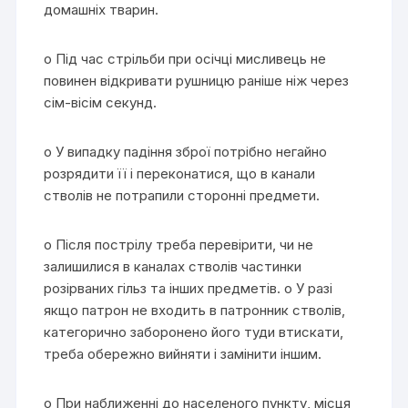
домашніх тварин.
o Під час стрільби при осічці мисливець не
повинен відкривати рушницю раніше ніж через
сім-вісім секунд.
o У випадку падіння зброї потрібно негайно
розрядити її і переконатися, що в канали
стволів не потрапили сторонні предмети.
o Після пострілу треба перевірити, чи не
залишилися в каналах стволів частинки
розірваних гільз та інших предметів. o У разі
якщо патрон не входить в патронник стволів,
категорично заборонено його туди втискати,
треба обережно вийняти і замінити іншим.
o При наближенні до населеного пункту, місця