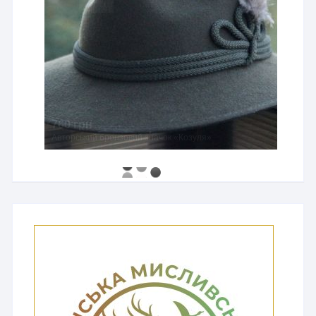
760 грн
Авторський бронзовий значок «Козуля»