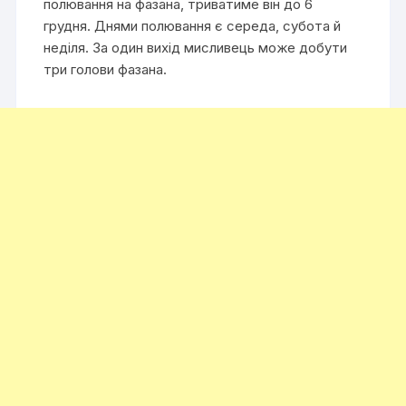
полювання на фазана, триватиме він до 6
грудня. Днями полювання є середа, субота й
неділя. За один вихід мисливець може добути
три голови фазана.