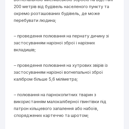
200 метрів від будівель населеного пункту та
окремо розташованих будівель, де може
перебувати людина;
– проведення полювання на пернату дичину зі
застосуванням нарізної зброї і нарізних
вкладишів;
– проведення полювання на хутрових звірів із
застосуванням нарізної вогнепальної зброї
калібром більше 5,6 міліметра;
– полювання на парнокопитних тварин з
використанням малокаліберної гвинтівки під
патрон кільцевого запалення або набоїв,
споряджених картеччю та шротом;