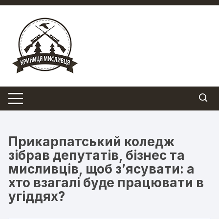
Перейти
до
вмісту
Прикарпатський коледж
зібрав депутатів, бізнес та
мисливців, щоб з’ясувати: а
хто взагалі буде працювати в
угіддях?