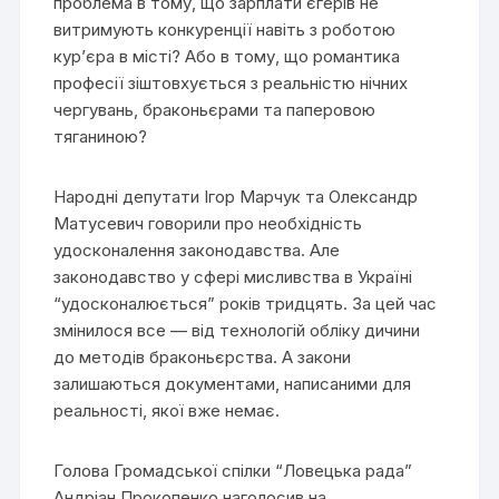
проблема в тому, що зарплати єгерів не
витримують конкуренції навіть з роботою
кур’єра в місті? Або в тому, що романтика
професії зіштовхується з реальністю нічних
чергувань, браконьєрами та паперовою
тяганиною?
Народні депутати Ігор Марчук та Олександр
Матусевич говорили про необхідність
удосконалення законодавства. Але
законодавство у сфері мисливства в Україні
“удосконалюється” років тридцять. За цей час
змінилося все — від технологій обліку дичини
до методів браконьєрства. А закони
залишаються документами, написаними для
реальності, якої вже немає.
Голова Громадської спілки “Ловецька рада”
Андріан Прокопенко наголосив на