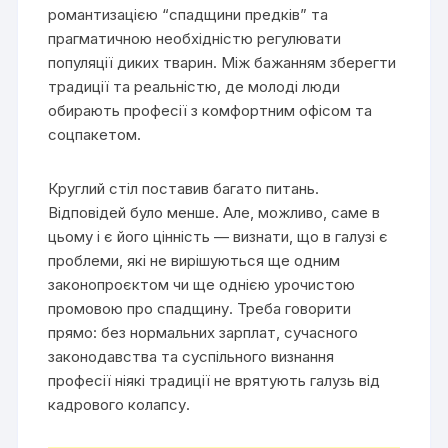
романтизацією “спадщини предків” та
прагматичною необхідністю регулювати
популяції диких тварин. Між бажанням зберегти
традиції та реальністю, де молоді люди
обирають професії з комфортним офісом та
соцпакетом.
Круглий стіл поставив багато питань.
Відповідей було менше. Але, можливо, саме в
цьому і є його цінність — визнати, що в галузі є
проблеми, які не вирішуються ще одним
законопроєктом чи ще однією урочистою
промовою про спадщину. Треба говорити
прямо: без нормальних зарплат, сучасного
законодавства та суспільного визнання
професії ніякі традиції не врятують галузь від
кадрового колапсу.