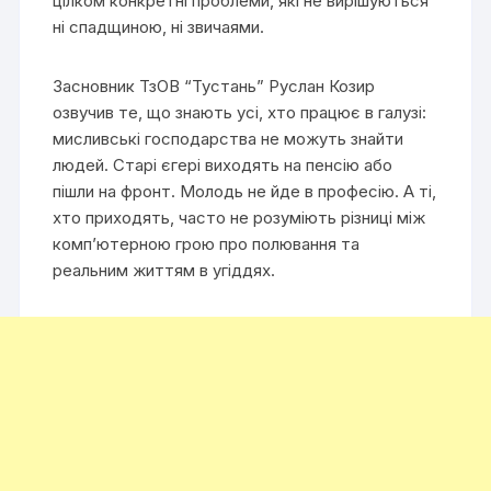
цілком конкретні проблеми, які не вирішуються
ні спадщиною, ні звичаями.
Засновник ТзОВ “Тустань” Руслан Козир
озвучив те, що знають усі, хто працює в галузі:
мисливські господарства не можуть знайти
людей. Старі єгері виходять на пенсію або
пішли на фронт. Молодь не йде в професію. А ті,
хто приходять, часто не розуміють різниці між
комп’ютерною грою про полювання та
реальним життям в угіддях.