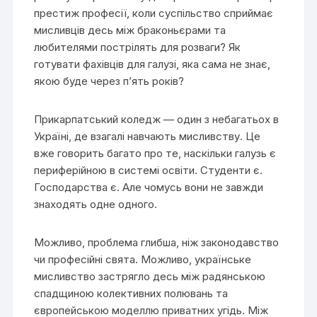
престиж професії, коли суспільство сприймає
мисливців десь між браконьєрами та
любителями пострілять для розваги? Як
готувати фахівців для галузі, яка сама не знає,
якою буде через п’ять років?
Прикарпатський коледж — один з небагатьох в
Україні, де взагалі навчають мисливству. Це
вже говорить багато про те, наскільки галузь є
периферійною в системі освіти. Студенти є.
Господарства є. Але чомусь вони не завжди
знаходять одне одного.
Можливо, проблема глибша, ніж законодавство
чи професійні свята. Можливо, українське
мисливство застрягло десь між радянською
спадщиною колективних полювань та
європейською моделлю приватних угідь. Між