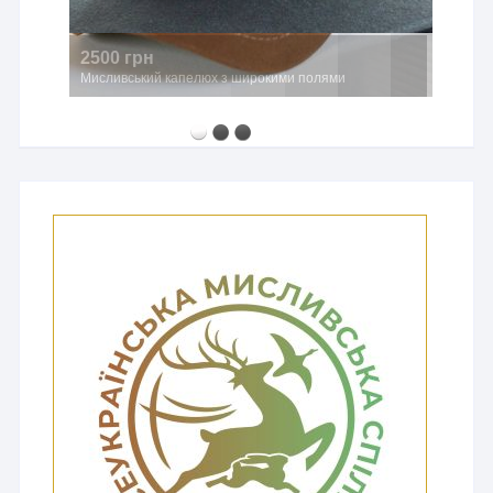
2500 грн
Мисливський капелюх з широкими полями