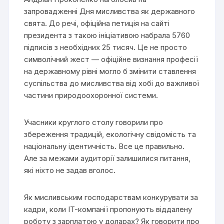
запровадженні Дня мисливства як державного
свята. До речі, офіційна петиція на сайті
президента з такою ініціативою набрала 5760
підписів з необхідних 25 тисяч. Це не просто
символічний жест — офіційне визнання професії
на державному рівні могло б змінити ставлення
суспільства до мисливства від хобі до важливої
частини природоохоронної системи.
Учасники круглого столу говорили про
збереження традицій, екологічну свідомість та
національну ідентичність. Все це правильно.
Але за межами аудиторії залишилися питання,
які ніхто не задав вголос.
Як мисливським господарствам конкурувати за
кадри, коли IT-компанії пропонують віддалену
роботу з зарплатою у доларах? Як говорити про