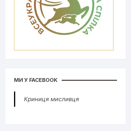
МИ У FACEBOOK
Криниця мисливця