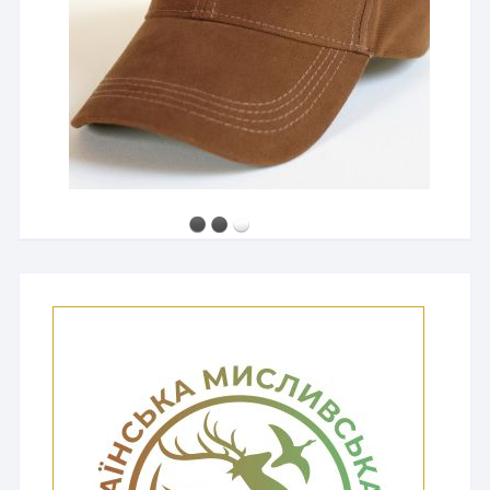
2500 грн
Мисливський капелюх з широкими полями