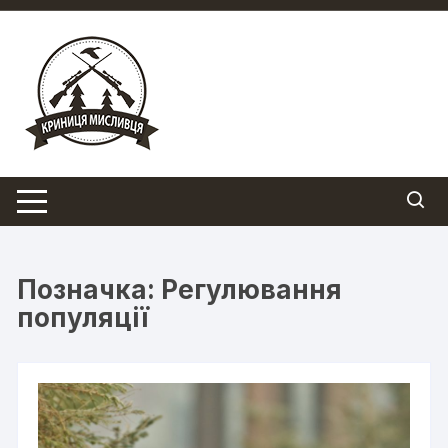
Перейти
до
вмісту
Позначка:
Регулювання
популяції