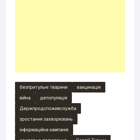
безпритульні тварини
вакцинація
війна
депопуляція
Держпродспоживслужба
зростання захворювань
інформаційна кампанія