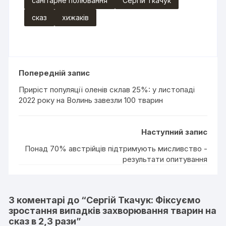
санітарне полювання
Сергій Ткачук
сказ
хижаків
Попередній запис
Приріст популяції оленів склав 25%: у листопаді
2022 року на Волинь завезли 100 тварин
Наступний запис
Понад 70% австрійців підтримують мисливство -
результати опитування
3 коментарі до “
Сергій Ткачук: Фіксуємо
зростання випадків захворювання тварин на
сказ в 2,3 рази
”