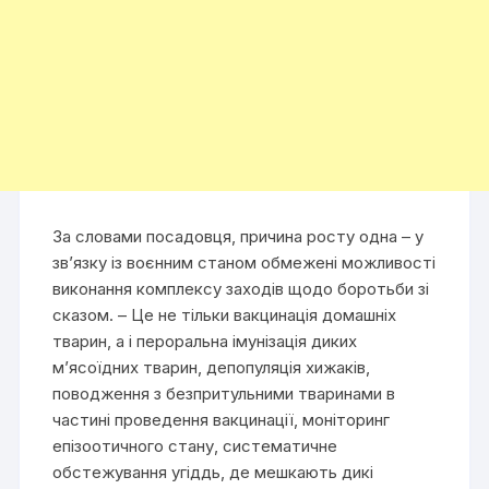
За словами посадовця, причина росту одна – у
зв’язку із воєнним станом обмежені можливості
виконання комплексу заходів щодо боротьби зі
сказом. – Це не тільки вакцинація домашніх
тварин, а і пероральна імунізація диких
м’ясоїдних тварин, депопуляція хижаків,
поводження з безпритульними тваринами в
частині проведення вакцинації, моніторинг
епізоотичного стану, систематичне
обстежування угіддь, де мешкають дикі