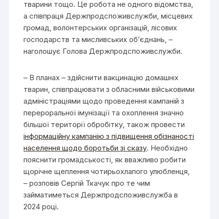
тварини тощо. Це робота не одного відомства,
а співпраця Держпродспоживслужби, місцевих
громад, волонтерських організацій, лісових
господарств та мисливських об’єднань, –
наголошує Голова Держпродспоживслужби.
– В планах – здійснити вакцинацію домашніх
тварин, співпрацювати з обласними військовими
адміністраціями щодо проведення кампаній з
перероральної імунізації та охоплення значно
більшої території обробітку, також провести
інформаційну кампанію з підвищення обізнаності
населення щодо боротьби зі сказу
. Необхідно
пояснити громадськості, як вважливо робити
щорічне щеплення чотирьохлапого улюбленця,
– розповів Сергій Ткачук про те чим
займатиметься Держпродспоживслужба в
2024 році.