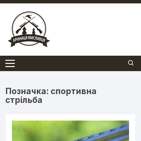
Перейти
до
вмісту
Позначка:
спортивна
стрільба