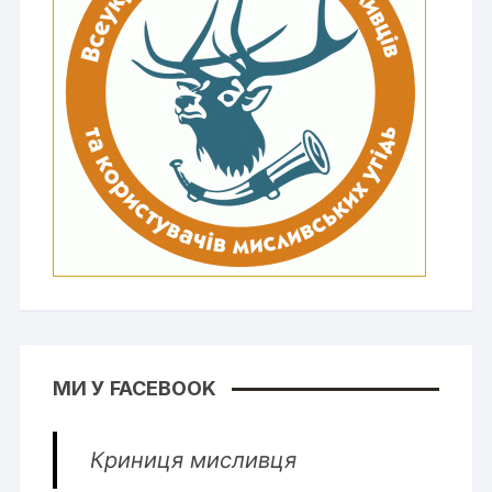
МИ У FACEBOOK
Криниця мисливця