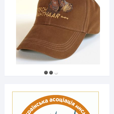
2500 грн
Мисливський капелюх з широкими полями