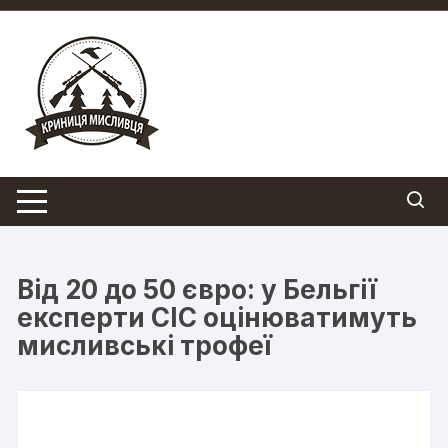
Перейти
до
вмісту
Від 20 до 50 євро: у Бельгії
експерти CIC оцінюватимуть
мисливські трофеї