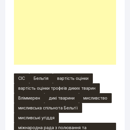
CIC
Бельгія
вартість оцінки
вартість оцінки трофеїв диких тварин
Вліммерен
дикі тварини
мисливство
мисливська спільнота Бельгії
мисливські угіддя
міжнародна рада з полювання та