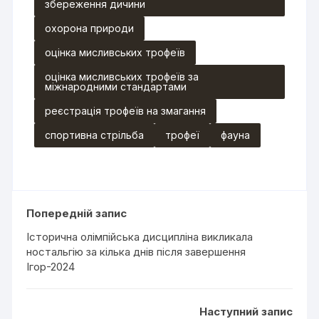
збереження дичини
охорона природи
оцінка мисливських трофеїв
оцінка мисливських трофеїв за
міжнародними стандартами
реєстрація трофеїв на змагання
спортивна стрільба
трофеї
фауна
Попередній запис
Історична олімпійська дисципліна викликала
ностальгію за кілька днів після завершення
Ігор-2024
Наступний запис