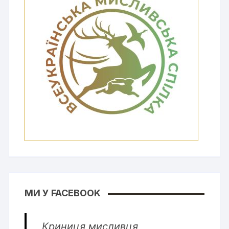
МИ У FACEBOOK
Криниця мисливця