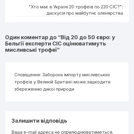
"Хто має в Україні 20 трофеїв по 220 СІС?":
дискусія про майбутнє оленярства
Один коментар до “
Від 20 до 50 євро: у
Бельгії експерти CIC оцінюватимуть
мисливські трофеї
”
Сповіщення:
Заборона імпорту мисливських
трофеїв у Великій Британії може зашкодити
збереженню дикої природи
Залишити відповідь
Ваша e-mail адреса не оприлюднюватиметься.