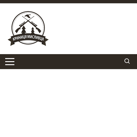
Перейти
до
вмісту