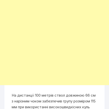
На дистанції 100 метрів ствол довжиною 66 см
з нарізним чоком забезпечив групу розміром 115
мм при використанні високошвидкісних куль