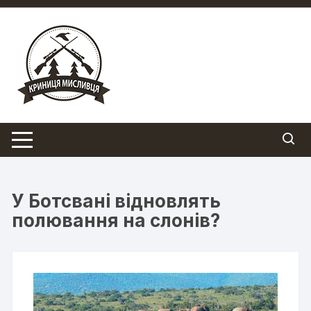
Перейти
до
вмісту
У Ботсвані відновлять
полювання на слонів?