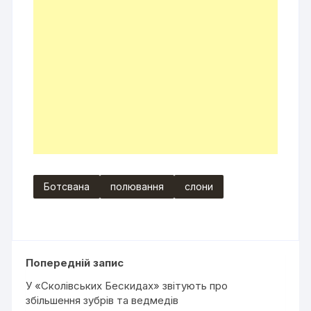
Ботсвана
полювання
слони
Попередній запис
У «Сколівських Бескидах» звітують про
збільшення зубрів та ведмедів