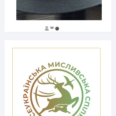
760 грн
Авторський бронзовий значок «Козуля»