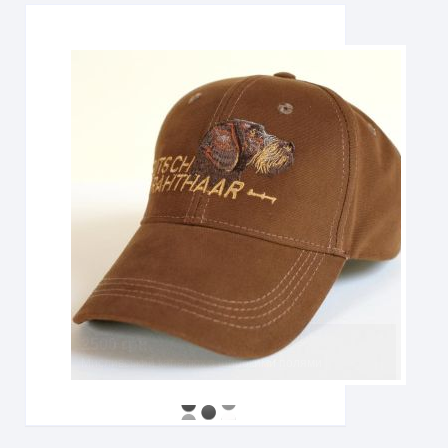
2500 грн
Мисливський капелюх з широкими полями