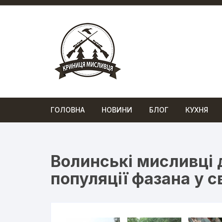
Перейти
до
вмісту
ГОЛОВНА
НОВИНИ
БЛОГ
КУХНЯ
Волинські мисливці 
популяції фазана у с