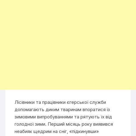
Лісівники та працівники єгерської служби
допомагають диким тваринам впоратися із
зимовими випробуваннями та рятують їх від
голодної зими. Перший місяць року виявився
неабияк щедрим на сніг, «підкинувши»