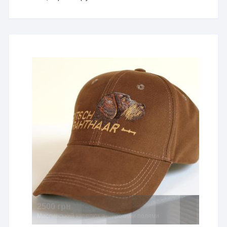
2500 грн
Мисливський капелюх з широкими полями