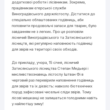
додаткової роботи і лісівникам. Зокрема,
працівникам єгерської служби
Виноградівського держлісгоспу. Дістатися до
спеціально облаштованих годівниць, аби
поповнити продовольчі запаси для тварин, було
завданням не з легких. Про це розповіли
лісничий Виноградівського та Затисянського
лісництв, які регулярно наповнюють годівниці
для звірів на території своїх обходів.
До прикладу, учора, 15 січня, лісничий
Затисянського лісництва Степан Медьері і
мисливствознавець лісгоспу Іштван Фі в
черговий раз перевірили наповнення годівниць
для звірів та їх дієвість: навколо біотехнічних
поруд зафіксовані чисельні сліди звірів. Тому
лісові мешканці не залишаться голодними навіть
у найлютішу зиму!