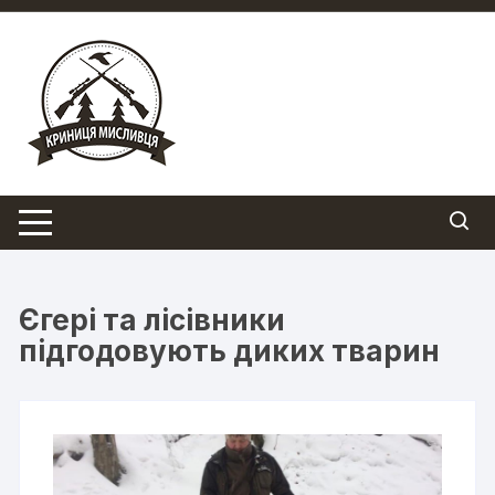
Перейти
до
вмісту
Єгері та лісівники
підгодовують диких тварин