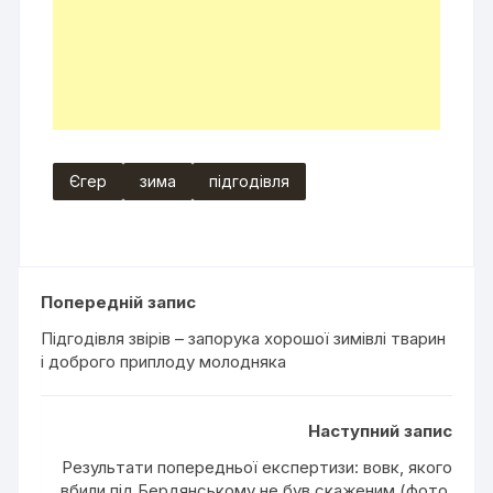
Єгер
зима
підгодівля
Попередній запис
Підгодівля звірів – запорука хорошої зимівлі тварин
і доброго приплоду молодняка
Наступний запис
Результати попередньої експертизи: вовк, якого
вбили під Бердянському не був скаженим (фото,