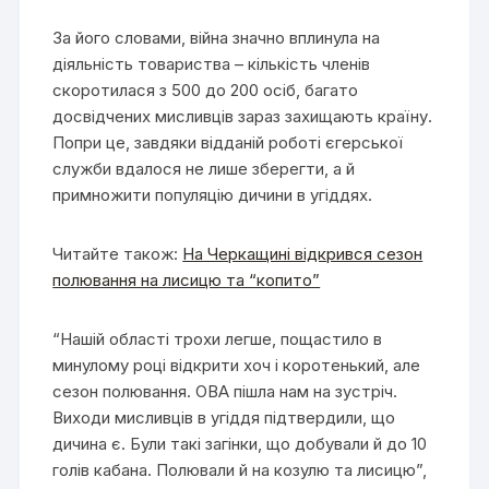
За його словами, війна значно вплинула на
діяльність товариства – кількість членів
скоротилася з 500 до 200 осіб, багато
досвідчених мисливців зараз захищають країну.
Попри це, завдяки відданій роботі єгерської
служби вдалося не лише зберегти, а й
примножити популяцію дичини в угіддях.
Читайте також:
На Черкащині відкрився сезон
полювання на лисицю та “копито”
“Нашій області трохи легше, пощастило в
минулому році відкрити хоч і коротенький, але
сезон полювання. ОВА пішла нам на зустріч.
Виходи мисливців в угіддя підтвердили, що
дичина є. Були такі загінки, що добували й до 10
голів кабана. Полювали й на козулю та лисицю”,