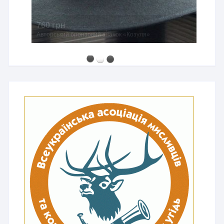
760 грн
Авторський бронзовий значок «Козуля»