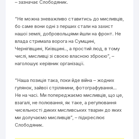
– зазначає Слободяник.
“Не можна зневажливо ставитись до мисливців,
бо саме вони одні з перших стали на захист
нашої землі, добровольцями йшли на фронт. Не
влада стримала ворога на Сумщині,
Чернігівщині, Київщині.., а простий люд, в тому
числі, мисливці зі своєю власною зброєю”, –
наголошує керівник організації.
“Наша позиція така, поки йде війна – жодних
гулянок, зайвої стрілянини, фотографування…
Не на часі. Ми попереджаємо мисливців, що це,
взагалі, не полювання, як таке, а регулювання
чисельності диких мисливських тварин до яких
ми долучаємо мисливців”, – підкреслює
Слободяник.