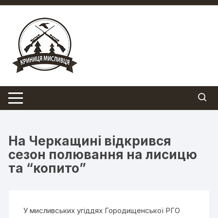
Перейти
до
вмісту
На Черкащині відкрився
сезон полювання на лисицю
та “копито”
У мисливських угіддях Городищенської РГО