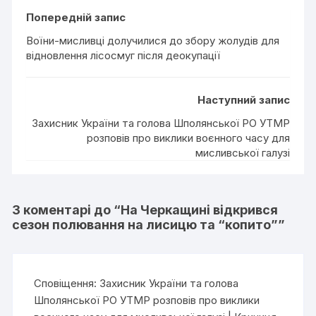
Попередній запис
Воїни-мисливці долучилися до збору жолудів для
відновлення лісосмуг після деокупації
Наступний запис
Захисник України та голова Шполянської РО УТМР
розповів про виклики воєнного часу для
мисливської галузі
3 коментарі до “
На Черкащині відкрився
сезон полювання на лисицю та “копито”
”
Сповіщення:
Захисник України та голова
Шполянської РО УТМР розповів про виклики