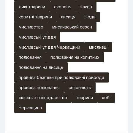
дикі тварини
екологія
закон
копитні тварини
лисиця
люди
мисливство
мисливський сезон
мисливські угіддя
мисливські угіддя Черкащини
мисливці
полювання
полювання на копитних
полювання на лисиць
правила безпеки при полюванні природа
правила полювання
сезонність
сільське господарство
тварини
хобі
Черкащина