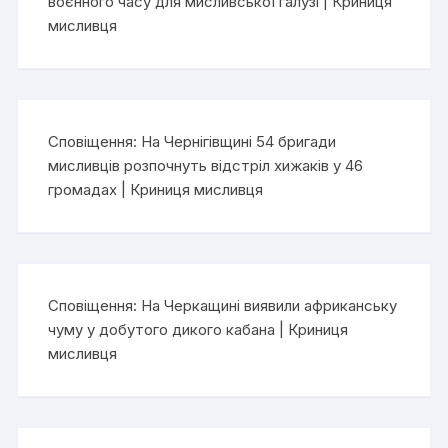
воєнного часу для мисливської галузі | Криниця
мисливця
Сповіщення:
На Чернігівщині 54 бригади
мисливців розпочнуть відстріл хижаків у 46
громадах | Криниця мисливця
Сповіщення:
На Черкащині виявили африканську
чуму у добутого дикого кабана | Криниця
мисливця