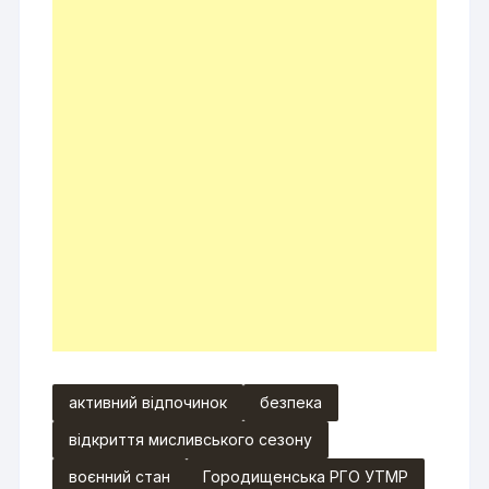
активний відпочинок
безпека
відкриття мисливського сезону
воєнний стан
Городищенська РГО УТМР