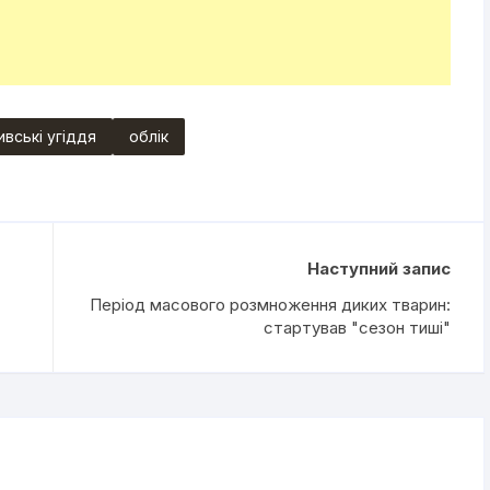
вські угіддя
облік
Наступний запис
Період масового розмноження диких тварин:
стартував "сезон тиші"