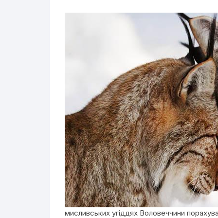
мисливських угіддях Воловеччини порахув