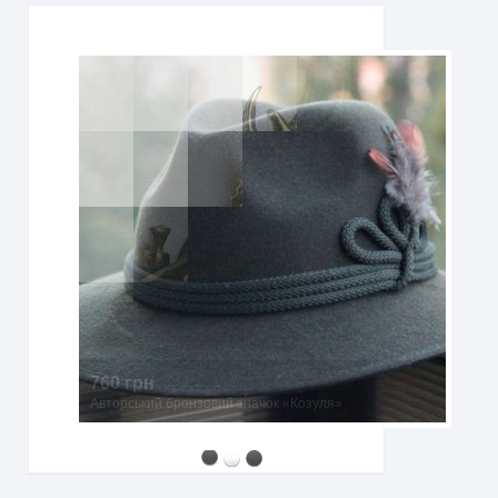
760 грн
Авторський бронзовий значок «Козуля»