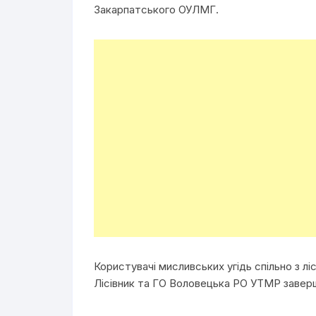
Закарпатського ОУЛМГ.
Користувачі мисливських угідь спільно з 
Лісівник та ГО Воловецька РО УТМР заверш