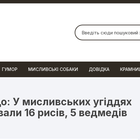
Шукати:
ГУМОР
МИСЛИВСЬКІ СОБАКИ
ДОВІДКА
КРАМНИ
до: У мисливських угіддях
али 16 рисів, 5 ведмедів