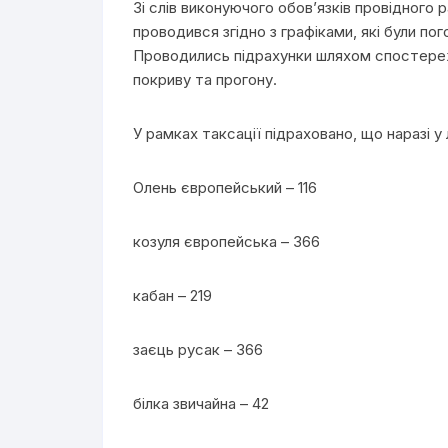
Зі слів виконуючого обов’язків провідного
проводився згідно з графіками, які були п
Проводились підрахунки шляхом спостережен
покриву та прогону.
У рамках таксації підраховано, що наразі 
Олень європейський – 116
козуля європейська – 366
кабан – 219
заєць русак – 366
білка звичайна – 42