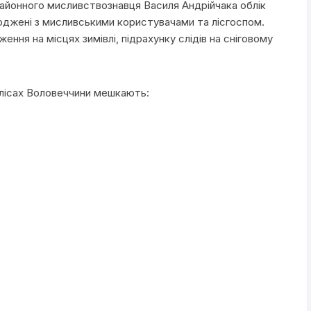
 районного мисливствознавця Василя Андрійчака облік
огоджені з мисливськими користувачами та лісгоспом.
ня на місцях зимівлі, підрахунку слідів на сніговому
у лісах Воловеччини мешкають: