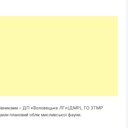
лісівниками – ДП «Воловецьке ЛГ»(ДМР), ГО ЗТМР
или плановий облік мисливської фауни.