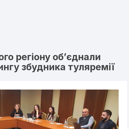
го регіону об’єднали
ингу збудника туляремії