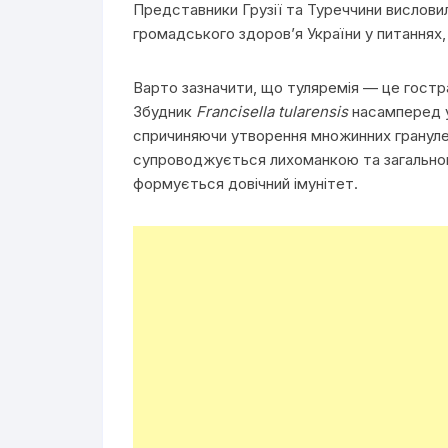
Представники Грузії та Туреччини вислови
громадського здоров’я України у питаннях,
Варто зазначити, що туляремія — це гостра
Збудник
Francisella tularensis
насамперед у
спричиняючи утворення множинних грануле
супроводжується лихоманкою та загальною
формується довічний імунітет.