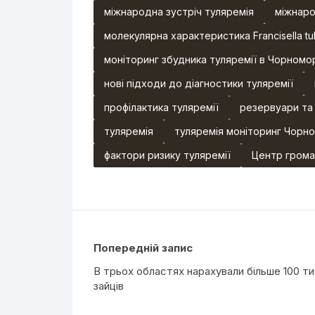
міжнародна зустріч туляремія
міжнаро
молекулярна характеристика Francisella tul
моніторинг збудника туляремії в Чорномо
нові підходи до діагностики туляремії
профілактика туляремії
резервуари та
туляремія
туляремія моніторинг Чорно
фактори ризику туляремії
Центр грома
Попередній запис
В трьох областях нарахували більше 100 т
зайців