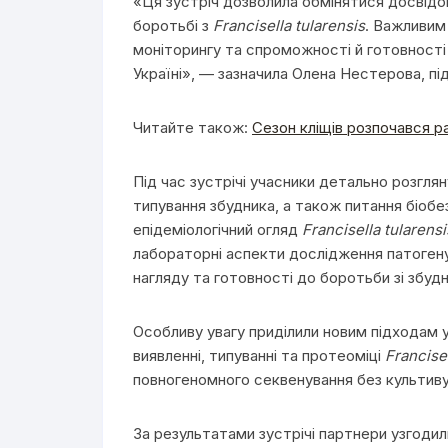
«Ця зустріч дозволила обмінятися досвідо
боротьбі з
Francisella tularensis
. Важливим
моніторингу та спроможності й готовності д
Україні», — зазначила Олена Нестерова, п
Читайте також:
Сезон кліщів розпочався ра
Під час зустрічі учасники детально розгля
типування збудника, а також питання біобез
епідеміологічний огляд
Francisella tularensi
лабораторні аспекти дослідження патогену
нагляду та готовності до боротьби зі збуд
Особливу увагу приділили новим підходам 
виявленні, типуванні та протеоміці
Francisel
повногеномного секвенування без культиву
За результатами зустрічі партнери узгодил