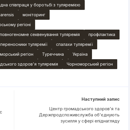
дна співпраця у боротьбі з туляремією
arensis
моніторинг
рському регіоні
повногеномне секвенування туляремія
профілактика
 переносники туляремії
спалахи туляремії
морський регіон
Туреччина
Україна
дського здоров'я туляремія
Чорноморський регіон
Наступний запис
Центр громадського здоров'я та
ис
Держпродспоживслужба об'єднують
зусилля у сфері епіднагляду