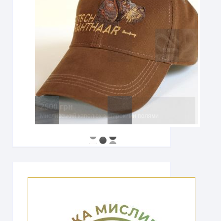
2500 грн
Мисливський капелюх з широкими полями