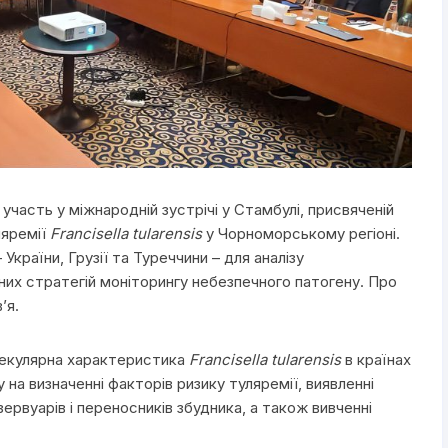
участь у міжнародній зустрічі у Стамбулі, присвяченій
ляремії
Francisella tularensis
у Чорноморському регіоні.
України, Грузії та Туреччини – для аналізу
ьних стратегій моніторингу небезпечного патогену. Про
’я.
лекулярна характеристика
Francisella tularensis
в країнах
на визначенні факторів ризику туляремії, виявленні
ервуарів і переносників збудника, а також вивченні