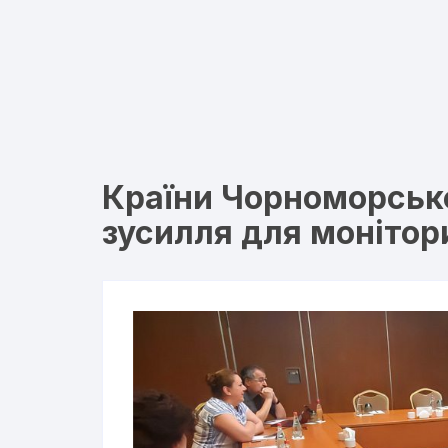
Країни Чорноморсько
зусилля для монітор