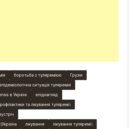
мія
боротьба з туляремією
Грузія
епідеміологічна ситуація туляремія
nsis в Україні
епіднагляд
рофілактики та лікування туляремії
зустріч
(Україна
лікування
лікування туляремії