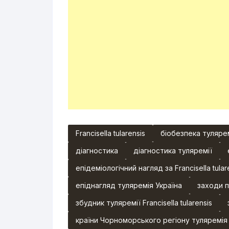
Francisella tularensis
біобезпека туляре
діагностика
діагностика туляремії
епідеміологічний нагляд за Francisella tulare
епіднагляд туляремія Україна
заходи п
збудник туляремії Francisella tularensis
країни Чорноморського регіону туляремія 