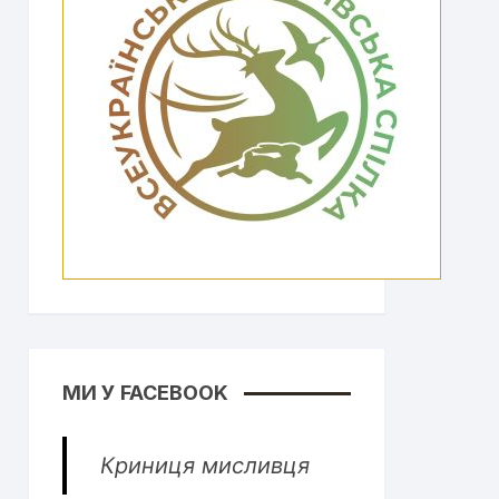
МИ У FACEBOOK
Криниця мисливця