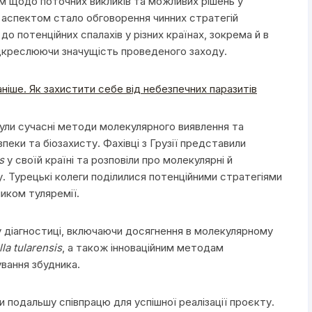
м щодо поточних викликів та можливих рішень у
 аспектом стало обговорення чинних стратегій
о потенційних спалахів у різних країнах, зокрема й в
ідкреслюючи значущість проведеного заходу.
ніше. Як захистити себе від небезпечних паразитів
нули сучасні методи молекулярного виявлення та
пеки та біозахисту. Фахівці з Грузії представили
s
у своїй країні та розповіли про молекулярні й
. Турецькі колеги поділилися потенційними стратегіями
ником туляремії.
у діагностиці, включаючи досягнення в молекулярному
la tularensis
, а також інноваційним методам
вання збудника.
и подальшу співпрацю для успішної реалізації проєкту.