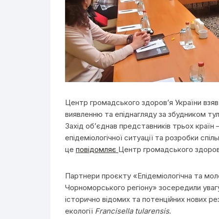
Центр громадського здоров’я України взяв 
виявленню та епіднагляду за збудником ту
Захід об’єднав представників трьох країн – 
епідеміологічної ситуації та розробки спіл
це
повідомляє
Центр громадського здоров
Партнери проєкту «Епідеміологічна та мо
Чорноморського регіону» зосередили увагу 
історично відомих та потенційних нових рез
екології
Francisella tularensis
.