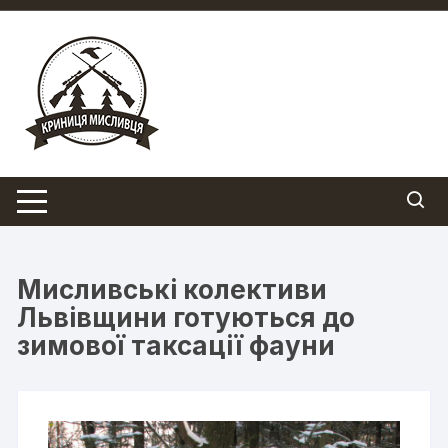
Перейти
до
вмісту
Мисливські колективи
Львівщини готуються до
зимової таксації фауни