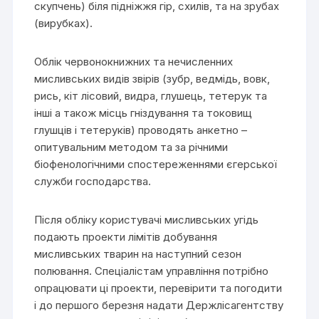
скупчень) біля підніжжя гір, схилів, та на зрубах
(вирубках).
Облік червонокнижних та нечисленних
мисливських видів звірів (зубр, ведмідь, вовк,
рись, кіт лісовий, видра, глушець, тетерук та
інші а також місць гніздування та токовищ
глушців і тетеруків) проводять анкетно –
опитувальним методом та за річними
біофенологічними спостереженнями єгерської
служби господарства.
Після обліку користувачі мисливських угідь
подають проекти лімітів добування
мисливських тварин на наступний сезон
полювання. Спеціалістам управління потрібно
опрацювати ці проекти, перевірити та погодити
і до першого березня надати Держлісагентству