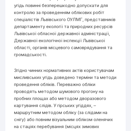
угідь повинні безперешкодно допускати для
контролю за проведенням облікових робіт
спеціалістів Львівського ОУЛМГ, представників
департаменту екології та природних ресурсів
Львівської обласної державної адміністрації,
Державної екологічної інспекції Львівської
області, органів місцевого самоврядування та
громадськості.
Згідно чинних нормативних актів користувачам
мисливських угідь доведено терміни та методи
проведення обліків. Переважно обліки
проводять методом шумового прогону на
пробних площах або методом дворазового
картування слідів. У гірських угіддях, –
маршрутним методом обліку (за слідами на
снігу) або повним візуальним обліком оленячих
на стаціях перебування (місцях зимових