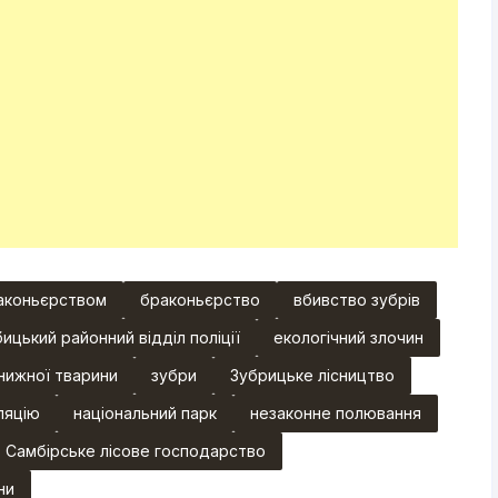
аконьєрством
браконьєрство
вбивство зубрів
ицький районний відділ поліції
екологічний злочин
нижної тварини
зубри
Зубрицьке лісництво
ляцію
національний парк
незаконне полювання
Самбірське лісове господарство
ни