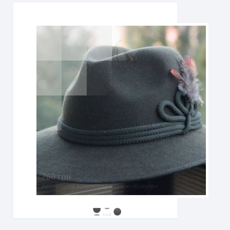
760 грн
Авторський бронзовий значок «Козуля»