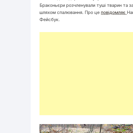
Браконьєри розчленували туші тварин та з
шляхом спалювання. Про це
повідомляє
На
Фейсбук.