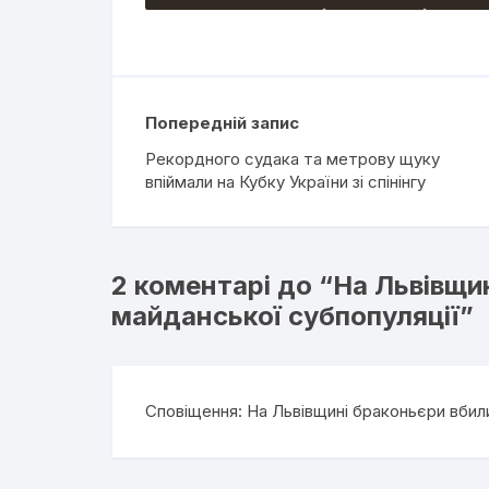
Попередній запис
Рекордного судака та метрову щуку
впіймали на Кубку України зі спінінгу
2 коментарі до “
На Львівщин
майданської субпопуляції
”
Сповіщення:
На Львівщині браконьєри вбил