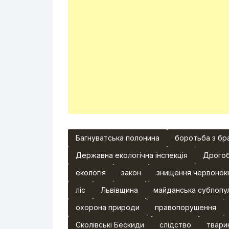
Багнуватська полонина
боротьба з бр
Державна екологічна інспекція
Дрогоб
екологія
закон
знищення червонок
ліс
Львівщина
майданська субпопу
охорона природи
правопорушення
Сколівські Бескиди
слідство
твари