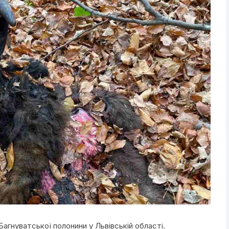
Багнуватської полонини у Львівській області.