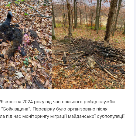
9 жовтня 2024 року під час спільного рейду служби
“Бойківщина”. Перевірку було організовано після
ла під час моніторингу міграції майданської субпопуляції