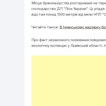
Місце браконьєрства розташоване на терит
господарство ДП “Ліси України”. Ці угідд
відстані понад 1500 метрів від межі НПП “С
Читайте також:
В Ічнянському нацпарку б
Про факт незаконного полювання повідомле
екологічну інспекцію у Львівській області. 