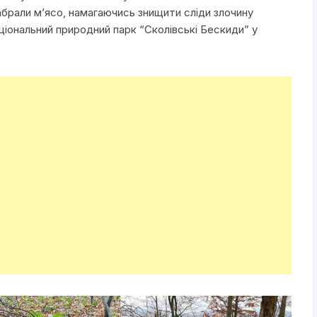
абрали м’ясо, намагаючись знищити сліди злочину
ціональний природний парк “Сколівські Бескиди” у