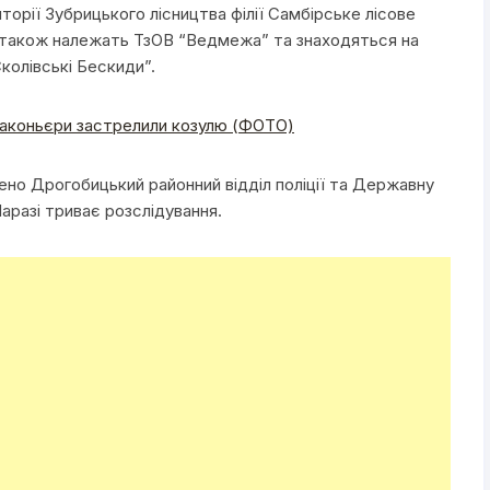
орії Зубрицького лісництва філії Самбірське лісове
я також належать ТзОВ “Ведмежа” та знаходяться на
колівські Бескиди”.
раконьєри застрелили козулю (ФОТО)
но Дрогобицький районний відділ поліції та Державну
Наразі триває розслідування.