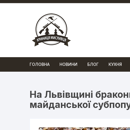
Перейти
до
вмісту
ГОЛОВНА
НОВИНИ
БЛОГ
КУХНЯ
На Львівщині браконь
майданської субпопу