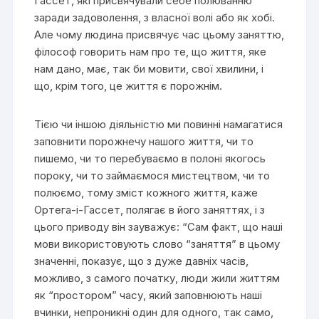
Гассет, які присвячували себе полюванню
заради задоволення, з власної волі або як хобі.
Але чому людина присвячує час цьому заняттю,
філософ говорить нам про те, що життя, яке
нам дано, має, так би мовити, свої хвилини, і
що, крім того, це життя є порожнім.
Тією чи іншою діяльністю ми повинні намагатися
заповнити порожнечу нашого життя, чи то
пишемо, чи то перебуваємо в полоні якогось
пороку, чи то займаємося мистецтвом, чи то
полюємо, тому зміст кожного життя, каже
Ортега-і-Гассет, полягає в його заняттях, і з
цього приводу він зауважує: “Сам факт, що наші
мови використовують слово “заняття” в цьому
значенні, показує, що з дуже давніх часів,
можливо, з самого початку, люди жили життям
як “простором” часу, який заповнюють наші
вчинки, непроникні один для одного, так само,