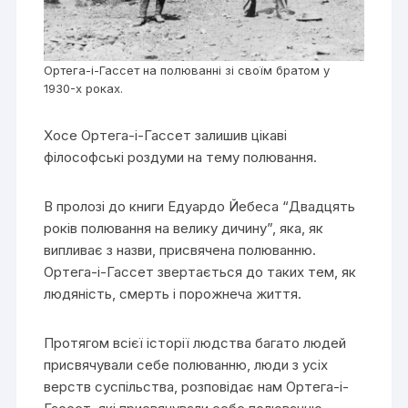
Ортега-і-Гассет на полюванні зі своїм братом у
1930-х роках.
Хосе Ортега-і-Гассет залишив цікаві
філософські роздуми на тему полювання.
В пролозі до книги Едуардо Йебеса “Двадцять
років полювання на велику дичину”, яка, як
випливає з назви, присвячена полюванню.
Ортега-і-Гассет звертається до таких тем, як
людяність, смерть і порожнеча життя.
Протягом всієї історії людства багато людей
присвячували себе полюванню, люди з усіх
верств суспільства, розповідає нам Ортега-і-