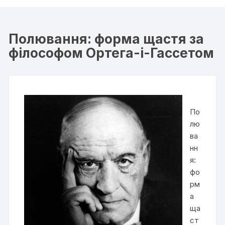
Полювання: форма щастя за
філософом Ортега-і-Гассетом
По
лю
ва
нн
я:
фо
рм
а
ща
ст