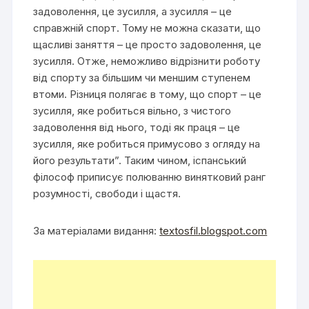
задоволення, це зусилля, а зусилля – це
справжній спорт. Тому не можна сказати, що
щасливі заняття – це просто задоволення, це
зусилля. Отже, неможливо відрізнити роботу
від спорту за більшим чи меншим ступенем
втоми. Різниця полягає в тому, що спорт – це
зусилля, яке робиться вільно, з чистого
задоволення від нього, тоді як праця – це
зусилля, яке робиться примусово з огляду на
його результати”. Таким чином, іспанський
філософ приписує полюванню винятковий ранг
розумності, свободи і щастя.
За матеріалами видання:
textosfil.blogspot.com