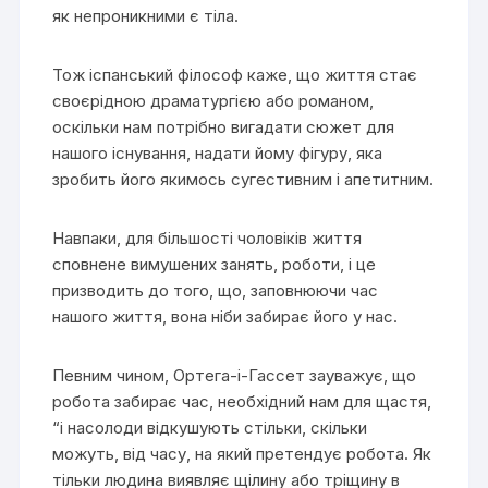
як непроникними є тіла.
Тож іспанський філософ каже, що життя стає
своєрідною драматургією або романом,
оскільки нам потрібно вигадати сюжет для
нашого існування, надати йому фігуру, яка
зробить його якимось сугестивним і апетитним.
Навпаки, для більшості чоловіків життя
сповнене вимушених занять, роботи, і це
призводить до того, що, заповнюючи час
нашого життя, вона ніби забирає його у нас.
Певним чином, Ортега-і-Гассет зауважує, що
робота забирає час, необхідний нам для щастя,
“і насолоди відкушують стільки, скільки
можуть, від часу, на який претендує робота. Як
тільки людина виявляє щілину або тріщину в