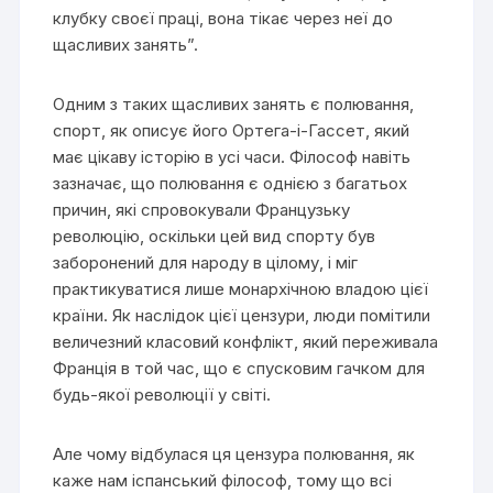
клубку своєї праці, вона тікає через неї до
щасливих занять”.
Одним з таких щасливих занять є полювання,
спорт, як описує його Ортега-і-Гассет, який
має цікаву історію в усі часи. Філософ навіть
зазначає, що полювання є однією з багатьох
причин, які спровокували Французьку
революцію, оскільки цей вид спорту був
заборонений для народу в цілому, і міг
практикуватися лише монархічною владою цієї
країни. Як наслідок цієї цензури, люди помітили
величезний класовий конфлікт, який переживала
Франція в той час, що є спусковим гачком для
будь-якої революції у світі.
Але чому відбулася ця цензура полювання, як
каже нам іспанський філософ, тому що всі