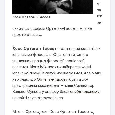
я
за
ісп
Хосе Ортега-і-Гассет
ан
ським філософом Ортега-і-Гассетом, а не
просто розвага.
Хосе Ортега-і-Гассет
– один з найвидатніших
іспанських філософів XX століття, автор
численних праць з філософії, соціології,
політики. Його ім’я носять найпрестижніші
іспанські премії в галузі журналістики. Але мало
хто знає, що
Ортега-і-Гассет
був також
пристрасним мисливцем, – пише Сальвадор
Кальво Муньос у своєму блозі
опублікованому
на сайті revistajaraysedal.es.
Мігель Ортега, син Хосе Ортега-і-Гассета,