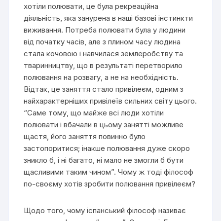
хотіли полювати, це була рекреаційна
діяльність, яка занурена в наші базові інстинкти
виживання. Потреба полювати була у людини
від початку часів, але з плином часу людина
стала кочовою і навчилася землеробству та
тваринництву, що в результаті перетворило
полювання на розвагу, а не на необхідність.
Відтак, це заняття стало привілеєм, одним з
найхарактерніших привілеїв сильних світу цього.
“Саме тому, що майже всі люди хотіли
полювати і вбачали в цьому занятті можливе
щастя, його заняття повинно було
застопоритися; інакше полювання дуже скоро
зникло б, і ні багато, ні мало не змогли б бути
щасливими таким чином”. Чому ж тоді філософ
по-своєму хотів зробити полювання привілеєм?
Щодо того, чому іспанський філософ називає