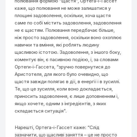
полювання формою “щастя”, Ортега-і-Гассет
каже, що полювання не може залишатися у
площині задоволення, оскільки, хоча щастя
саме по собі містить задоволення, задоволення
не є щастям. Полювання передбачає більше,
ніж просто задоволення, оскільки воно охоплює
навички та вміння, які роблять людину
щасливою істотою. Задоволення, з іншого боку,
коментує він, є пасивною подією, і, за словами
Ортеги-і-Гассета, “зручно повернутися до
Аристотеля, для якого було очевидно, що
щастя завжди полягає в дії, в енергії і в зусиллі.
Те, що це зусилля, коли воно докладається,
приносить задоволення, є лише доповненням і,
якщо хочете, одним з інгредієнтів, з яких
складається ситуація”.
Нарешті, Ортега-і-Гассет каже: “Слід
зазначити, що щасливі заняття – це не просто