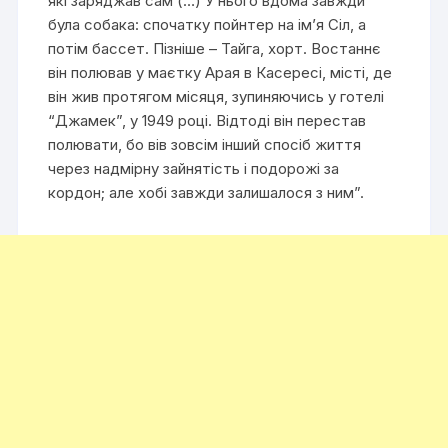
які заряджав сам (…) У нього вдома завжди
була собака: спочатку пойнтер на ім’я Сіл, а
потім бассет. Пізніше – Тайга, хорт. Востаннє
він полював у маєтку Арая в Касересі, місті, де
він жив протягом місяця, зупиняючись у готелі
“Джамек”, у 1949 році. Відтоді він перестав
полювати, бо вів зовсім інший спосіб життя
через надмірну зайнятість і подорожі за
кордон; але хобі завжди залишалося з ним”.