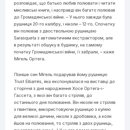
розповідає, що батько любив полювати і читати
мисливські книги, і насправді він багато полював
до Громадянської війни. – У нього завжди була
рушниця 20-го калібру, і ніколи – 12-го. Спочатку
він полював з двоствольною рушницею
Sarasqueta з автоматичним екстрактором, але
в результаті обшуку в будинку, на самому
початку Громадянської війни, її забрали, – каже
Мігель Ортега.
Пізніше син Мігель подарував йому рушницю
Trust Eibarrés, яка експонувалася на виставці до
сторіччя з дня народження Хосе Ортега-і-
Гассета, з якої він багато стріляв, до
останнього дня полювання. Він ніколи не стріляв
з гвинтівки, використовуючи рушницю з кулею
для великої дичини, ніколи з дробовика, а коли
йшов на полювання, то стріляв з двох рушниць,