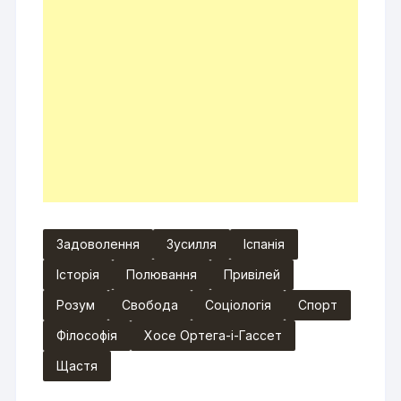
Задоволення
Зусилля
Іспанія
Історія
Полювання
Привілей
Розум
Свобода
Соціологія
Спорт
Філософія
Хосе Ортега-і-Гассет
Щастя