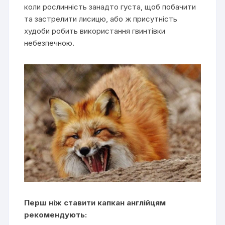
коли рослинність занадто густа, щоб побачити
та застрелити лисицю, або ж присутність
худоби робить використання гвинтівки
небезпечною.
Перш ніж ставити капкан англійцям
рекомендують: