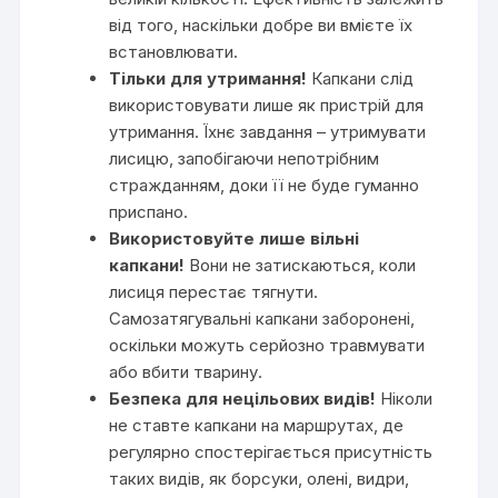
від того, наскільки добре ви вмієте їх
встановлювати.
Тільки для утримання!
Капкани слід
використовувати лише як пристрій для
утримання. Їхнє завдання – утримувати
лисицю, запобігаючи непотрібним
стражданням, доки її не буде гуманно
приспано.
Використовуйте лише вільні
капкани!
Вони не затискаються, коли
лисиця перестає тягнути.
Самозатягувальні капкани заборонені,
оскільки можуть серйозно травмувати
або вбити тварину.
Безпека для нецільових видів!
Ніколи
не ставте капкани на маршрутах, де
регулярно спостерігається присутність
таких видів, як борсуки, олені, видри,