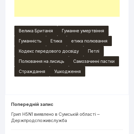
Велика Британія
Гуманне умертвіння
Гуманність
Етика
етика полювання
Кодекс передового досвіду
Петлі
Полювання на лисиць
Самозачинні пастки
Страждання
Ушкодження
Попередній запис
Грип H5N1 виявлено в Сумській області –
Держпродспоживслужба