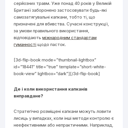
серйозних травм. Уже понад 40 років у Великій
Британії заборонено застосовувати будь-які
самозатягувальні капкани, тобто ті, що
призначені для вбивства. Сучасні конструкції,
за умови правильного використання,
відповідають
міжнародним стандартам
гуманності
щодо пасток.
[3d-flip-book mode=”thumbnail-lightbox”
id=”18441″ title=”true” template=”short-white-
book-view” lightbox=”dark”][/3d-flip-book]
Де і коли використання капканів
виправдане?
Стратегічно розміщені капкани можуть ловити
лисиць у випадках, коли інші методи контролю є
неефективними або непрактичними. Наприклад,