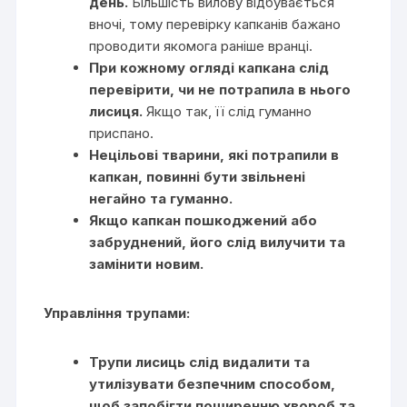
день.
Більшість вилову відбувається
вночі, тому перевірку капканів бажано
проводити якомога раніше вранці.
При кожному огляді капкана слід
перевірити, чи не потрапила в нього
лисиця.
Якщо так, її слід гуманно
приспано.
Нецільові тварини, які потрапили в
капкан, повинні бути звільнені
негайно та гуманно.
Якщо капкан пошкоджений або
забруднений, його слід вилучити та
замінити новим.
Управління трупами:
Трупи лисиць слід видалити та
утилізувати безпечним способом,
щоб запобігти поширенню хвороб та