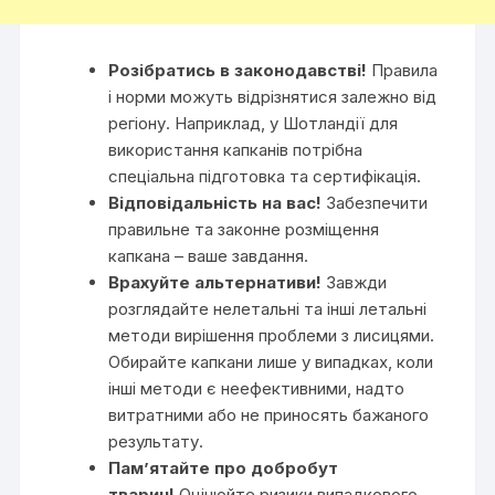
Розібратись в законодавстві!
Правила
і норми можуть відрізнятися залежно від
регіону. Наприклад, у Шотландії для
використання капканів потрібна
спеціальна підготовка та сертифікація.
Відповідальність на вас!
Забезпечити
правильне та законне розміщення
капкана – ваше завдання.
Врахуйте альтернативи!
Завжди
розглядайте нелетальні та інші летальні
методи вирішення проблеми з лисицями.
Обирайте капкани лише у випадках, коли
інші методи є неефективними, надто
витратними або не приносять бажаного
результату.
Пам’ятайте про добробут
тварин!
Оцінюйте ризики випадкового