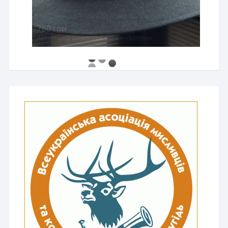
760 грн
Авторський бронзовий значок «Козуля»