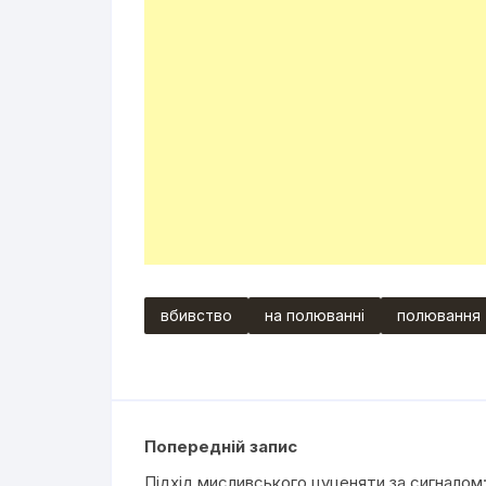
вбивство
на полюванні
полювання
Попередній запис
Підхід мисливського цуценяти за сигналом