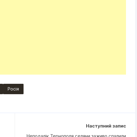
Росія
Наступний запис
:
Неподалік Тернополя селяни заживо спалили