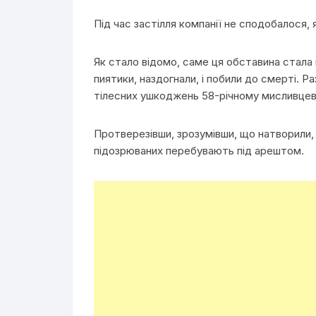
Під час застілля компанії не сподобалося, 
Як стало відомо, саме ця обставина стала 
пиятики, наздогнали, і побили до смерті. 
тілесних ушкоджень 58-річному мисливцеві
Протверезівши, зрозумівши, що натворили,
підозрюваних перебувають під арештом.