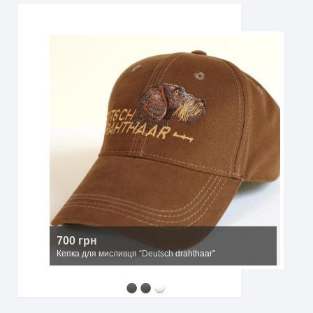
2500 грн
Мисливський капелюх з широкими полями