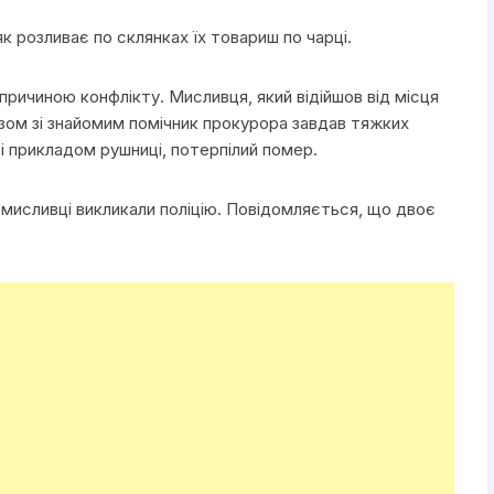
як розливає по склянках їх товариш по чарці.
причиною конфлікту. Мисливця, який відійшов від місця
Разом зі знайомим помічник прокурора завдав тяжких
 прикладом рушниці, потерпілий помер.
 мисливці викликали поліцію. Повідомляється, що двоє