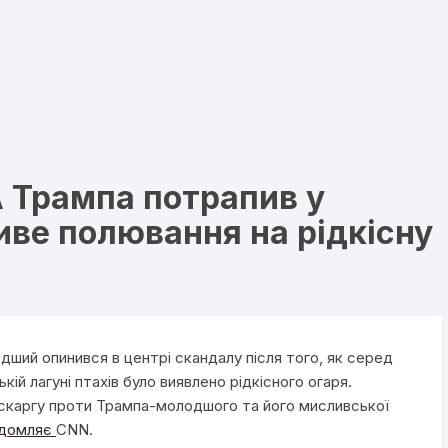
 Трампа потрапив у
ве полювання на рідкісну
ий опинився в центрі скандалу після того, як серед
кій лагуні птахів було виявлено рідкісного огаря.
 скаргу проти Трампа-молодшого та його мисливської
ідомляє
CNN.