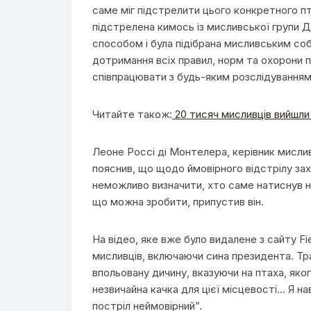
саме міг підстрелити цього конкретного пт
підстрелена кимось із мисливської групи 
способом і була підібрана мисливським со
дотримання всіх правил, норм та охорони п
співпрацювати з будь-яким розслідуванням”
Читайте також:
20 тисяч мисливців вийшли 
Леоне Россі ді Монтелера, керівник мисливсь
пояснив, що щодо ймовірного відстрілу зах
неможливо визначити, хто саме натиснув на
що можна зробити, припустив він.
На відео, яке вже було видалене з сайту Fi
мисливців, включаючи сина президента. Т
впольовану дичину, вказуючи на птаха, яко
незвичайна качка для цієї місцевості… Я на
постріл неймовірний”.