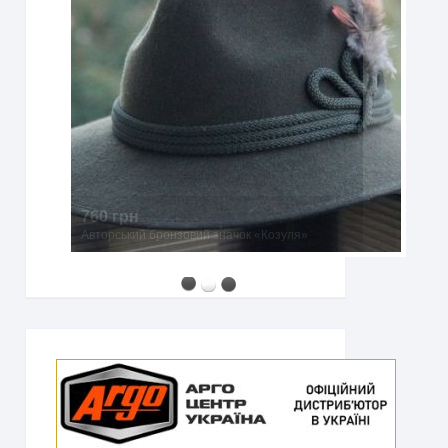
760 грн
Авторський бронзовий значок «Козуля»