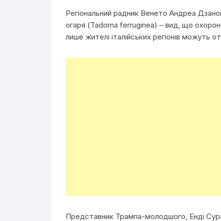
Регіональний радник Венето Андреа Дзанон
огаря (Tadorna ferruginea) – вид, що охор
лише жителі італійських регіонів можуть от
Представник Трампа-молодшого, Енді Сураб