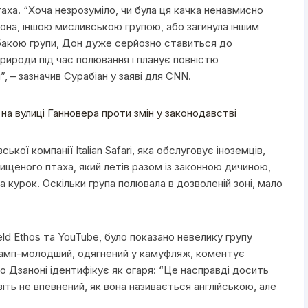
аха. “Хоча незрозуміло, чи була ця качка ненавмисно
Дона, іншою мисливською групою, або загинула іншим
бакою групи, Дон дуже серйозно ставиться до
рироди під час полювання і планує повністю
, – зазначив Сурабіан у заяві для CNN.
на вулиці Ганновера проти змін у законодавстві
кої компанії Italian Safari, яка обслуговує іноземців,
ищеного птаха, який летів разом із законною дичиною,
 курок. Оскільки група полювала в дозволеній зоні, мало
eld Ethos та YouTube, було показано невелику групу
рамп-молодший, одягнений у камуфляж, коментує
го Дзаноні ідентифікує як огаря: “Це насправді досить
віть не впевнений, як вона називається англійською, але