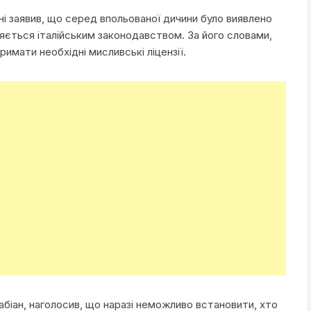
і заявив, що серед впольованої дичини було виявлено
оняється італійським законодавством. За його словами,
римати необхідні мисливські ліцензії.
іан, наголосив, що наразі неможливо встановити, хто