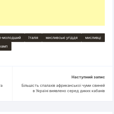
п-молодший
Італія
мисливські угіддя
мисливці
рамп
Наступний запис
га
Більшість спалахів африканської чуми свиней
в Україні виявлено серед диких кабанів