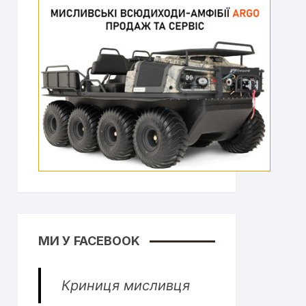
МИ У FACEBOOK
Криниця мисливця