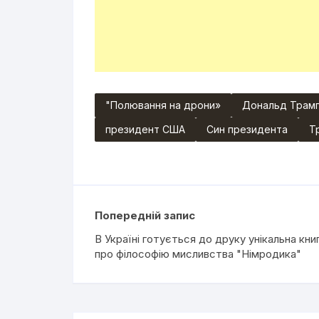
"Полювання на дрони»
Дональд Трам
президент США
Син президента
Т
Попередній запис
В Україні готується до друку унікальна кни
про філософію мисливства "Німродика"