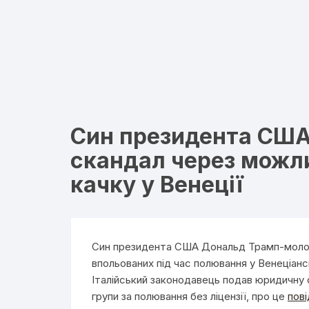
Син президента США
скандал через можли
качку у Венеції
Син президента США Дональд Трамп-молодш
впольованих під час полювання у Венеціансь
Італійський законодавець подав юридичну
групи за полювання без ліцензії, про це
пов