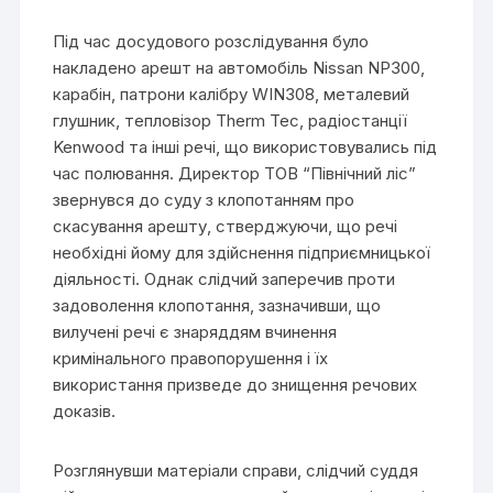
Під час досудового розслідування було
накладено арешт на автомобіль Nissan NP300,
карабін, патрони калібру WIN308, металевий
глушник, тепловізор Therm Teс, радіостанції
Kenwood та інші речі, що використовувались під
час полювання. Директор ТОВ “Північний ліс”
звернувся до суду з клопотанням про
скасування арешту, стверджуючи, що речі
необхідні йому для здійснення підприємницької
діяльності. Однак слідчий заперечив проти
задоволення клопотання, зазначивши, що
вилучені речі є знаряддям вчинення
кримінального правопорушення і їх
використання призведе до знищення речових
доказів.
Розглянувши матеріали справи, слідчий суддя