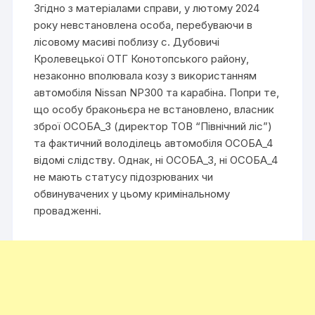
Згідно з матеріалами справи, у лютому 2024
року невстановлена особа, перебуваючи в
лісовому масиві поблизу с. Дубовичі
Кролевецької ОТГ Конотопського району,
незаконно вполювала козу з використанням
автомобіля Nissan NP300 та карабіна. Попри те,
що особу браконьєра не встановлено, власник
зброї ОСОБА_3 (директор ТОВ “Північний ліс”)
та фактичний володілець автомобіля ОСОБА_4
відомі слідству. Однак, ні ОСОБА_3, ні ОСОБА_4
не мають статусу підозрюваних чи
обвинувачених у цьому кримінальному
провадженні.