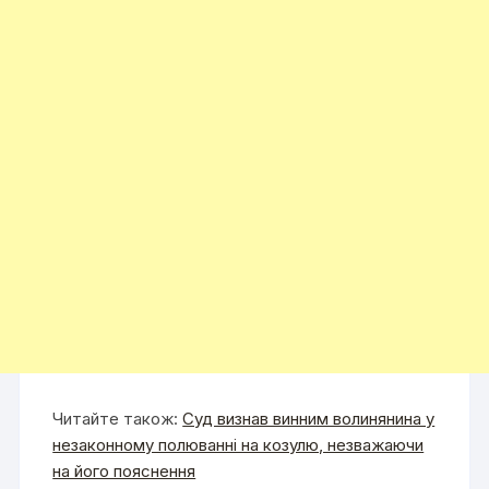
Читайте також:
Суд визнав винним волинянина у
незаконному полюванні на козулю, незважаючи
на його пояснення