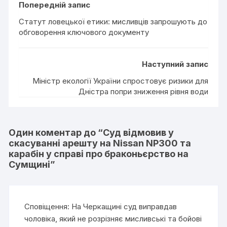
Попередній запис
Статут ловецької етики: мисливців запрошують до
обговорення ключового документу
Наступний запис
Міністр екології України спростовує ризики для
Дністра попри зниження рівня води
Один коментар до “
Суд відмовив у
скасуванні арешту на Nissan NP300 та
карабін у справі про браконьєрство на
Сумщині
”
Сповіщення:
На Черкащині суд виправдав
чоловіка, який не розрізняє мисливські та бойові