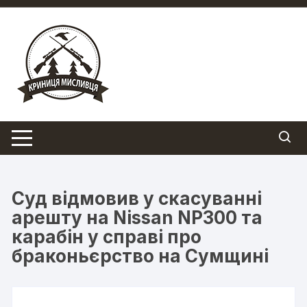
Перейти
до
вмісту
Суд відмовив у скасуванні
арешту на Nissan NP300 та
карабін у справі про
браконьєрство на Сумщині