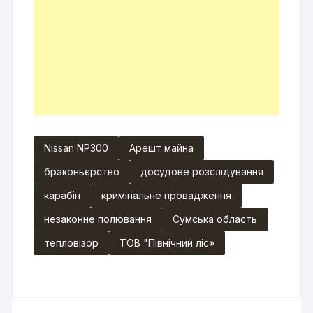
Nissan NP300
Арешт майна
браконьєрство
досудове розслідування
карабін
кримінальне провадження
незаконне полювання
Сумська область
тепловізор
ТОВ "Північний ліс»