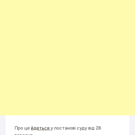
Про це
йдеться
у постанові суду від 28