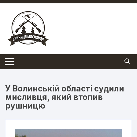
Перейти
до
вмісту
У Волинській області судили
мисливця, який втопив
рушницю