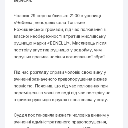
вересня.
Чоловік 29 серпня близько 21:00 в урочищі
«Чебені», неподалік села Топільне
Рожищенської громади, під час полювання з
власної необережності втратив мисливську
рушницю марки «BENELLI». Мисливець після
пострілу впустив рушницю у водойму, чим
порушив правила носіння вогнепальної зброї.
Під час розгляду справи чоловік свою вину у
вчиненні зазначеного правопорушення визнав
повністю. Пояснив, що під час полювання при
переміщенні в човні по воді під час пострілу не
втримав рушницю в руках і вона впала у воду.
Суддя постановила визнати чоловіка винним у
вчиненні адміністративного правопорушення,