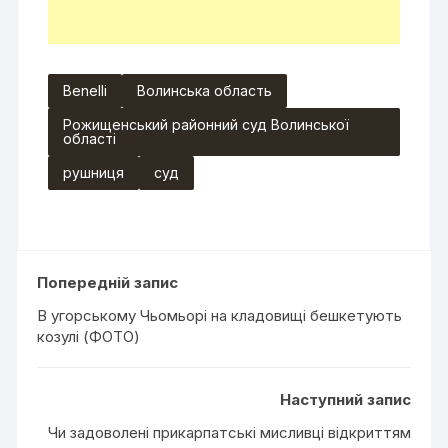
Benelli
Волинська область
Рожищенський районний суд Волинської
області
рушниця
суд
Попередній запис
В угорському Чьомьорі на кладовищі бешкетують
козулі (ФОТО)
Наступний запис
Чи задоволені прикарпатські мисливці відкриттям