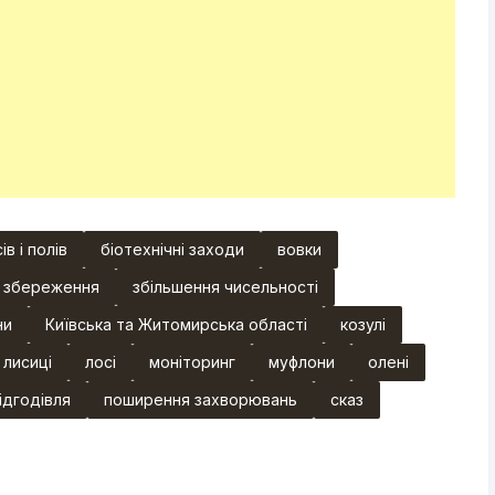
ів і полів
біотехнічні заходи
вовки
збереження
збільшення чисельності
ни
Київська та Житомирська області
козулі
лисиці
лосі
моніторинг
муфлони
олені
ідгодівля
поширення захворювань
сказ