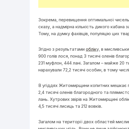
Зокрема, перевищення оптимальної чисельн
сказу, а надмірна кількість дикого кабан
Тому, на думку фахівців, популяцію цих тв
Згідно з результатами
облік
у, в мисливськи
900 голів лося, понад 3 тисячі оленів благо
231 муфлон, 444 лані. Загалом – майже 20 т
нарахували 72,2 тисячі особин, в тому числі 
В угіддях Житомирщини копитних мешкає пона
2,4 тисячі оленів благородного та плямистог
лань. Хутрових звірів на Житомирщині облік
4,5 тисячі лисиць та 212 вовків.
Загалом на території двох областей мисли
мисливських угідь. Вони не лише здійснюють