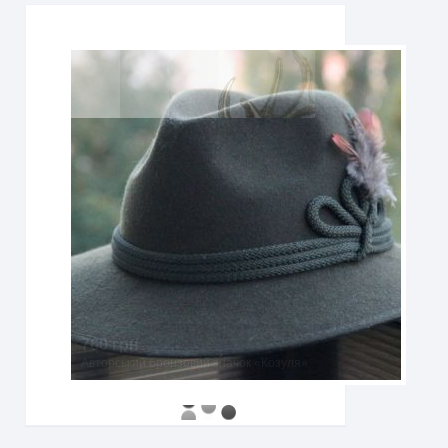
760 грн
Авторський бронзовий значок «Козуля»