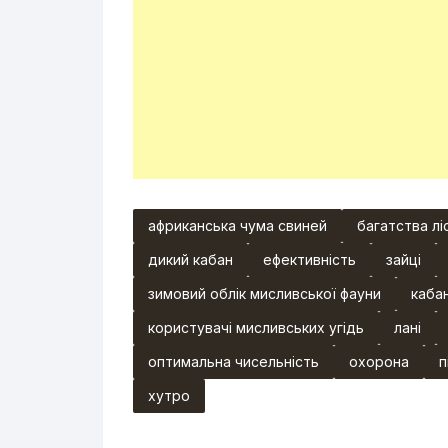
африканська чума свиней
багатства ліс
дикий кабан
ефективність
зайці
зимовий облік мисливської фауни
каба
користувачі мисливських угідь
лані
оптимальна чисельність
охорона
п
хутро