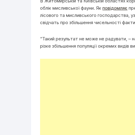
В Житомирській та Київській областях кор
облік мисливської фауни. Як
повідомляє
пре
лісового та мисливського господарства, уз
свідчать про збільшення чисельності факти
“Такий результат не може не радувати, – н
різке збільшення популяції окремих видів 