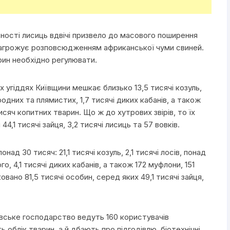
ості лисиць вдвічі призвело до масового поширення
а загрожує розповсюдженням африканської чуми свиней.
арин необхідно регулювати.
х угіддях Київщини мешкає близько 13,5 тисячі козуль,
родних та плямистих, 1,7 тисячі диких кабанів, а також
исяч копитних тварин. Що ж до хутрових звірів, то їх
44,1 тисячі зайця, 3,2 тисячі лисиць та 57 вовків.
д 30 тисяч: 21,1 тисячі козуль, 2,1 тисячі лосів, понад
о, 4,1 тисячі диких кабанів, а також 172 муфлони, 151
овано 81,5 тисячі особин, серед яких 49,1 тисячі зайця,
вське господарство ведуть 160 користувачів
 облік тварин, а й дбають про підгодівлю, біотехнічні