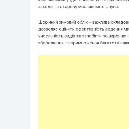
заходи та охорону мисливської фауни.
Щорічний зимовий облік – важлива складова
дозволяє оцінити ефективність ведення м
чисельність видів та запобігти поширенню 
збереження та примноження багатств наших 