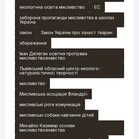
екологічна освіта мисливство
ЄС
заборона пропаганди мисливства в школах
Україна
закон
Закон України про захист тварин
збереження
Іван Делеган освітня програма
мисливствознавство
Львівський обласний центр еколого-
натуралістичної творчості
мисливство
Мисливська асоціація Фландрії
мисливські роги комунікація
мисливські собаки навчання дітей
Михайло Казимир основи
мисливствознавства