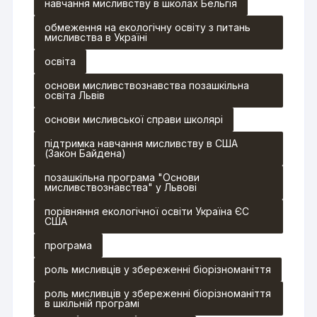
навчання мисливству в школах Бельгія
обмеження на екологічну освіту з питань
мисливства в Україні
освіта
основи мисливствознавства позашкільна
освіта Львів
основи мисливської справи школярі
підтримка навчання мисливству в США
(Закон Байдена)
позашкільна програма "Основи
мисливствознавства" у Львові
порівняння екологічної освіти Україна ЄС
США
програма
роль мисливців у збереженні біорізноманіття
роль мисливців у збереженні біорізноманіття
в шкільній програмі