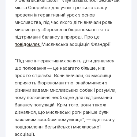
У бельгійській школі “Vrije Basisschool Jezus-Eik”
міста Оверейсе для учнів третього класу
провели інтерактивний урок з основ
мисливства, під час якого діти вивчали роль
мисливців у збереженні біорізноманіття та
підтриманні балансу в природі. Про це
повідомляє
Мисливська асоціація Фландрії.
“Під час інтерактивних занять діти дізналися,
що полювання — це набагато більше, ніж
просто стрільба. Вони вивчали, як мисливці
сприяють біорізноманіттю, знайомилися з
різними видами мисливських собак і розуміли,
чому полювання необхідне для підтримання
балансу популяцій. Крім того, вони також
дізналися, що мисливські роги раніше були
важливим засобом комунікації”, — йдеться у
повідомленні бельгійської мисливської
асоціації.