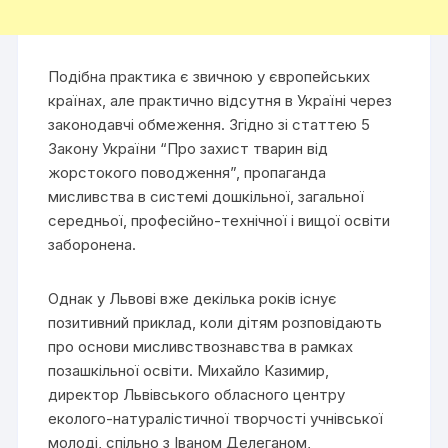
Подібна практика є звичною у європейських
країнах, але практично відсутня в Україні через
законодавчі обмеження. Згідно зі статтею 5
Закону України “Про захист тварин від
жорстокого поводження”, пропаганда
мисливства в системі дошкільної, загальної
середньої, професійно-технічної і вищої освіти
заборонена.
Однак у Львові вже декілька років існує
позитивний приклад, коли дітям розповідають
про основи мисливствознавства в рамках
позашкільної освіти. Михайло Казимир,
директор Львівського обласного центру
еколого-натуралістичної творчості учнівської
молоді, спільно з Іваном Делеганом,