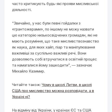
часто критикують будь-які прояви мисливської
діяльності.
“Звичайно, у нас були певні гойдалки з
«грантожерами», по іншому не можу назвати
цю категорію низькосвідчених громадян, які не
мають розуміння, що таке мисливствознавство
як наука, для яких хайп, піар та маніпулювання
важливіші за суспільно важливі речі. Вони
дозволяють собі втручатися в освітній процес
та намагалися йому зашкодити”, — зазначає
Михайло Казимир.
Читайте також:
Чому в школі Литви, в школі
США про мисливство можна розповідати, а в
Україні ні?
На відміну від України, у країнах ЄС та США