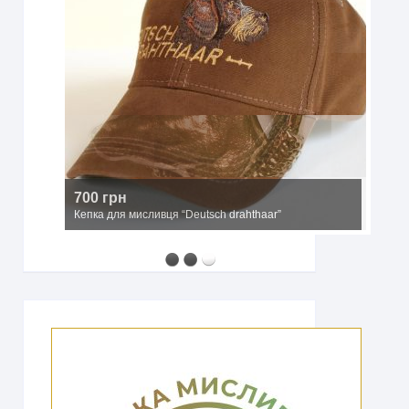
2500 грн
Мисливський капелюх з широкими полями