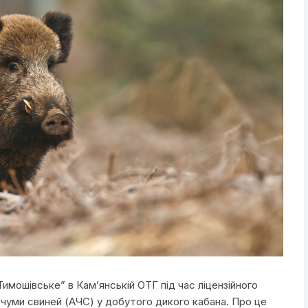
имошівське” в Кам’янській ОТГ під час ліцензійного
чуми свиней (АЧС) у добутого дикого кабана. Про це