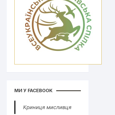
МИ У FACEBOOK
Криниця мисливця