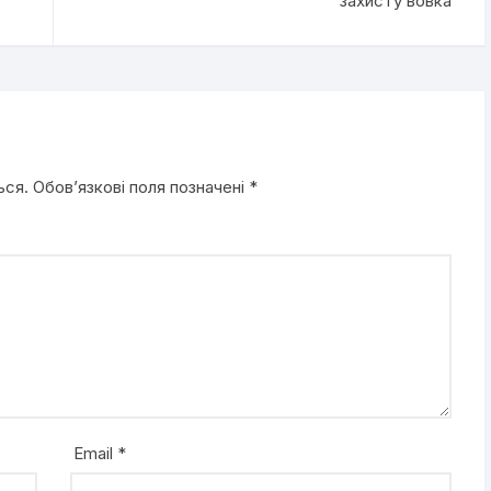
захисту вовка
ься.
Обов’язкові поля позначені
*
Email
*