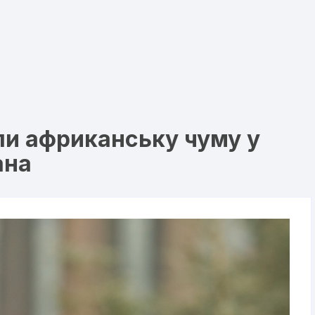
ли африканську чуму у
ана