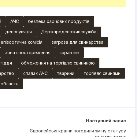
й
АЧС
безпека харчових продуктів
депопуляція
Держпродспоживслужба
епізоотична комісія
загроза для свинарства
зона спостереження
карантин
угіддя
обмеження на торгівлю свининою
арство
спалах АЧС
тварини
торгівля свинями
 область
Наступний запис
Європейські країни погодили зміну статусу