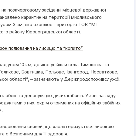
 на позачерговому засіданні місцевої державної
тановлено карантин на території мисливського
діусом 3 км, яка охоплює територію ТОВ “МТ
ого району Кіровоградської області.
зон полювання на лисицю та “копито”
діусом 10 км, до якої увійшли села Тимошівка та
Голикове, Бовтишка, Польове, Івангород, Несваткове,
ької області”, – зазначають у Держпродспоживслужбі.
 облік та депопуляцію диких кабанів. У зоні нагляду
дуктами з них, окрім отриманих на офіційних забійних
м.
захворювання свиней, що характеризується високою
а є безпечним для її здоров’я.