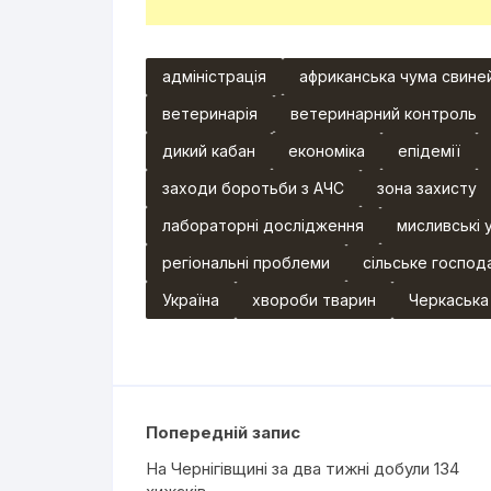
адміністрація
африканська чума свине
ветеринарія
ветеринарний контроль
дикий кабан
економіка
епідемії
заходи боротьби з АЧС
зона захисту
лабораторні дослідження
мисливські 
регіональні проблеми
сільське господ
Україна
хвороби тварин
Черкаська
Попередній запис
На Чернігівщині за два тижні добули 134