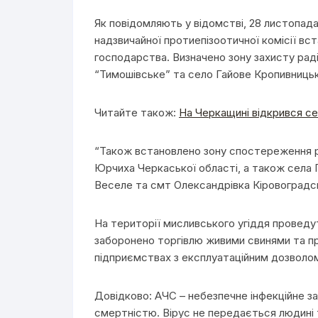
Як повідомляють у відомстві, 28 листопада
надзвичайної протиепізоотичної комісії вс
господарства. Визначено зону захисту ра
“Тимошівське” та село Гайове Кропивницьк
Читайте також:
На Черкащині відкрився се
“Також встановлено зону спостереження ра
Юрчиха Черкаської області, а також села 
Веселе та смт Олександрівка Кіровоградс
На території мисливського угіддя проведуть
заборонено торгівлю живими свинями та про
підприємствах з експлуатаційним дозволо
Довідково: АЧС – небезпечне інфекційне 
смертністю. Вірус не передається людині т