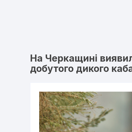
На Черкащині вияви
добутого дикого каб