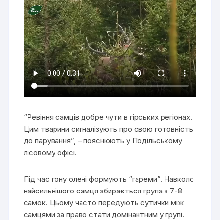
“Ревіння самців добре чути в гірських регіонах.
Цим тварини сигналізують про свою готовність
до парування”, – пояснюють у Подільському
лісовому офісі.
Під час гону олені формують “гареми”. Навколо
найсильнішого самця збирається група з 7-8
самок. Цьому часто передують сутички між
самцями за право стати домінантним у групі.