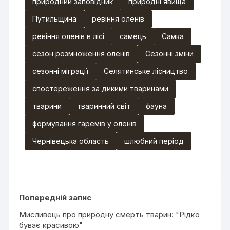
природний заповідник
природні явища
Путильщина
ревіння оленів
ревіння оленів в лісі
самець
Самка
сезон розмноження оленів
Сезонні зміни
сезонні міграції
Селятинське лісництво
спостереження за дикими тваринами
тварини
тваринний світ
фауна
формування гаремів у оленів
Чернівецька область
шлюбний період
Попередній запис
Мисливець про природну смерть тварин: "Рідко
буває красивою"