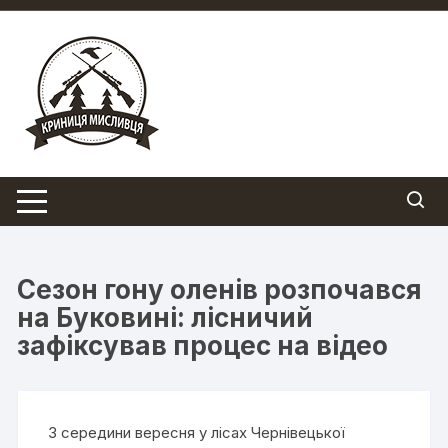
Перейти
до
вмісту
Сезон гону оленів розпочався
на Буковині: лісничий
зафіксував процес на відео
З середини вересня у лісах Чернівецької