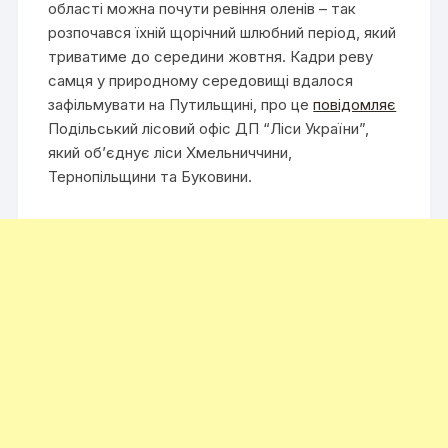
області можна почути ревіння оленів – так
розпочався їхній щорічний шлюбний період, який
триватиме до середини жовтня. Кадри реву
самця у природному середовищі вдалося
зафільмувати на Путильщині, про це
повідомляє
Подільський лісовий офіс ДП “Ліси України”,
який об’єднує ліси Хмельниччини,
Тернопільщини та Буковини.