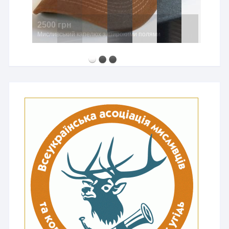
2500 грн
Мисливський капелюх з широкими полями