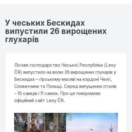
У чеських Бескидах
випустили 26 вирощених
глухарів
Лісове господарство Чеської Республіки (Lesy
ČR) випустило на волю 26 вирощених глухарів у
Бескидах – гірському масиві на кордоні Чехії,
Словаччини та Польщі. Серед випущених птахів
– 15 самців і 11 самок. Про це повідомляє
офіційний сайт Lesy ČR.