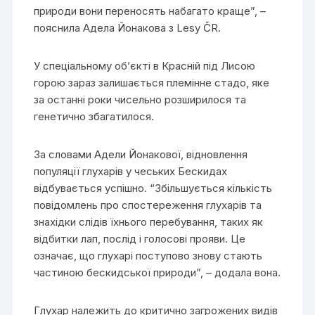
природи вони переносять набагато краще”, –
пояснила Адела Йонакова з Lesy ČR.
У спеціальному об’єкті в Красній під Лисою
горою зараз залишається племінне стадо, яке
за останні роки чисельно розширилося та
генетично збагатилося.
За словами Адели Йонакової, відновлення
популяції глухарів у чеських Бескидах
відбувається успішно. “Збільшується кількість
повідомлень про спостереження глухарів та
знахідки слідів їхнього перебування, таких як
відбитки лап, послід і голосові прояви. Це
означає, що глухарі поступово знову стають
частиною бескидської природи”, – додала вона.
Глухар належить до критично загрожених видів