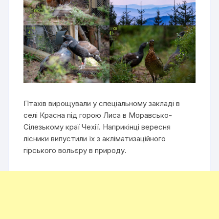
Птахів вирощували у спеціальному закладі в
селі Красна під горою Лиса в Моравсько-
Сілезькому краї Чехії. Наприкінці вересня
лісники випустили їх з акліматизаційного
гірського вольєру в природу.