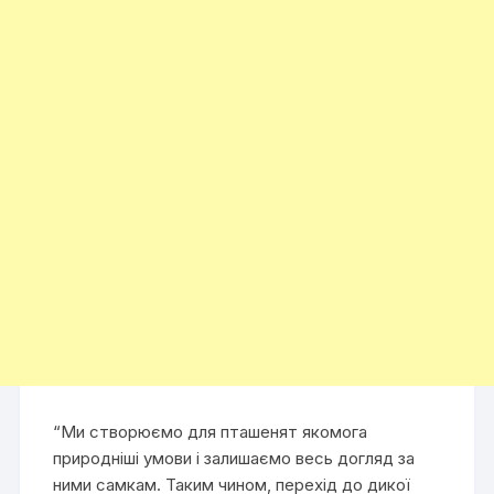
“Ми створюємо для пташенят якомога
природніші умови і залишаємо весь догляд за
ними самкам. Таким чином, перехід до дикої