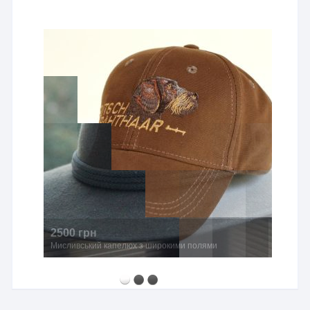
2500 грн
Мисливський капелюх з широкими полями