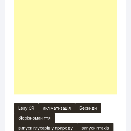
Lesy ČR
акліматизація
Бескиди
біорізноманіття
випуск глухарів у природу
випуск птахів