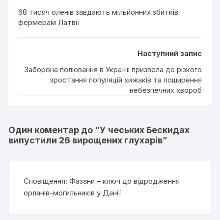
68 тисяч оленів завдають мільйонних збитків
фермерам Латвії
Наступний запис
Заборона полювання в Україні призвела до різкого
зростання популяцій хижаків та поширення
небезпечних хвороб
Один коментар до “
У чеських Бескидах
випустили 26 вирощених глухарів
”
Сповіщення:
Фазани – ключ до відродження
орланів-могильників у Данії