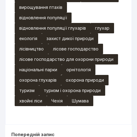
вирощування птахів
відновлення популяції
відновлення популяції глухарів
глухар
екологія
захист дикої природи
лісівництво
лісове господарство
лісове господарство для охорони природи
національні парки
орнітологія
охорона глухарів
охорона природи
туризм
туризм і охорона природи
хвойні ліси
Чехія
Шумава
Попередній запис