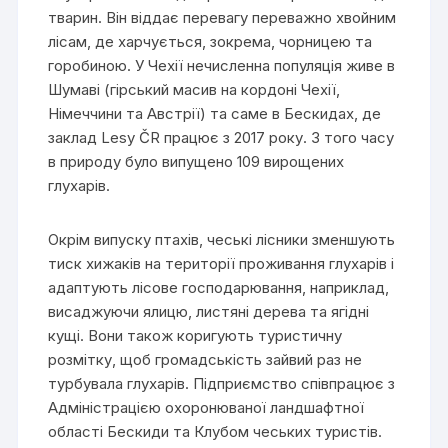
тварин. Він віддає перевагу переважно хвойним
лісам, де харчується, зокрема, чорницею та
горобиною. У Чехії нечисленна популяція живе в
Шумаві (гірський масив на кордоні Чехії,
Німеччини та Австрії) та саме в Бескидах, де
заклад Lesy ČR працює з 2017 року. З того часу
в природу було випущено 109 вирощених
глухарів.
Окрім випуску птахів, чеські лісники зменшують
тиск хижаків на території проживання глухарів і
адаптують лісове господарювання, наприклад,
висаджуючи ялицю, листяні дерева та ягідні
кущі. Вони також коригують туристичну
розмітку, щоб громадськість зайвий раз не
турбувала глухарів. Підприємство співпрацює з
Адміністрацією охоронюваної ландшафтної
області Бескиди та Клубом чеських туристів.