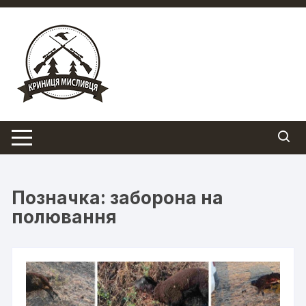
Перейти
до
вмісту
Позначка:
заборона на
полювання