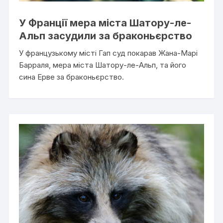
У Франції мера міста Шатору-ле-
Альп засудили за браконьєрство
У французькому місті Гап суд покарав Жана-Марі
Барраля, мера міста Шатору-ле-Альп, та його
сина Ерве за браконьєрство.