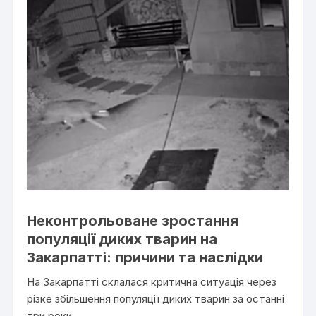
Неконтрольоване зростання
популяції диких тварин на
Закарпатті: причини та наслідки
На Закарпатті склалася критична ситуація через
різке збільшення популяції диких тварин за останні
три роки.