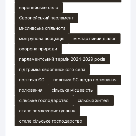
європейське село
Європейський парламент
мисливська спільнота
міжгрупова асоціація
міжпартійний діалог
охорона природи
парламентський термін 2024-2029 років
підтримка європейського села
політика ЄС
політика ЄС щодо полювання
полювання
сільська місцевість
сільське господарство
сільські жителі
стале землекористування
стале сільське господарство