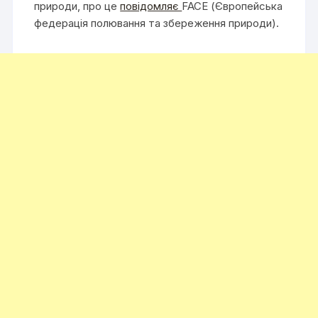
природи, про це
повідомляє
FACE (Європейська
федерація полювання та збереження природи).