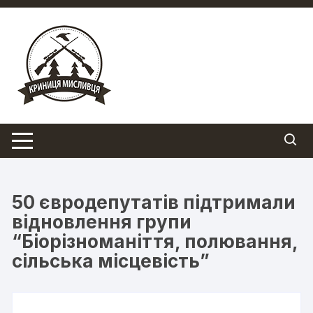
Перейти
до
вмісту
50 євродепутатів підтримали
відновлення групи
“Біорізноманіття, полювання,
сільська місцевість”