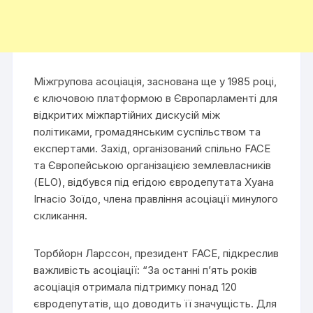
Міжгрупова асоціація, заснована ще у 1985 році,
є ключовою платформою в Європарламенті для
відкритих міжпартійних дискусій між
політиками, громадянським суспільством та
експертами. Захід, організований спільно FACE
та Європейською організацією землевласників
(ELO), відбувся під егідою євродепутата Хуана
Ігнасіо Зоїдо, члена правління асоціації минулого
скликання.
Торбйорн Ларссон, президент FACE, підкреслив
важливість асоціації: “За останні п’ять років
асоціація отримала підтримку понад 120
євродепутатів, що доводить її значущість. Для