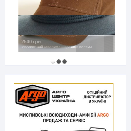
2500 грн
Мисливський капелюх з широкими полями