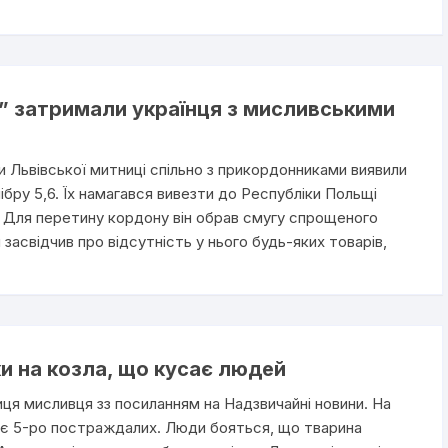
ь” затримали українця з мисливськими
ки Львівської митниці спільно з прикордонниками виявили
лібру 5,6. Їх намагався вивезти до Республіки Польщі
 Для перетину кордону він обрав смугу спрощеного
асвідчив про відсутність у нього будь-яких товарів,
и на козла, що кусає людей
ця мисливця зз посиланням на Надзвичайні новини. На
 є 5-ро постраждалих. Люди бояться, що тварина