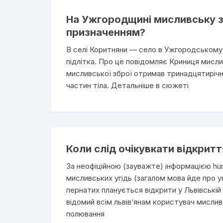
На Ужгородщині мисливську з
призначенням?
В селі Коритняни — село в Ужгородському 
підлітка. Про це повідомляє Криниця мисли
мисливської зброї отримав тринадцятирічн
частин тіла. Детальніше в сюжеті
Коли слід очікувкати відкрит
За неофіційною (зауважте) інформацією hun
мисливських угідь (загалом мова йде про 
пернатих планується відкрити у Львівській 
відомий всім львів‘янам користувач мисливс
полювання