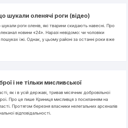
о шукали оленячі роги (відео)
 шукали роги оленів, які тварини скидають навесні. Про
еканал новини «24». Наразі невідомо: чи чоловіки
 пошуках їжі. Однак, у цьому районі за останні роки вже
брої і не тільки мисливської
сті, як і в усій державі, тривав місячник добровільної
зброї. Про це пише Криниця мисливця з посиланням на
бласті. Протягом березня власники нелегальних арсеналів
альної відповідальності.