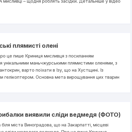
 А мисливці – щодня роблять засідки. Детальніше у відео
ькі плямисті олені
, про це пише Криниця мисливця з посиланням
я унікальними маньчжурськими плямистими оленями, з
нтокрин, варто поїхати в Ізу, що на Хустщині. Iз
вили гелікоптером. Основна мета вирощування цих тварин
а рибалки виявили сліди ведмедя (ФОТО)
а біля міста Виноградова, що на Закарпатті, місцеві
на сліди молодого ведмедя. Про це пише Криниця