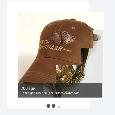
2500 грн
Мисливський капелюх з широкими полями