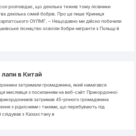
л розповідає, що декілька тижнів тому лісівники
тва декілька сімей бобрів. Про це пише Криниця
карпатського ОУЛМГ. – Нещодавно ми дійсно побачили
ашківське лісництво освоїли бобри-мігранти з Польщі й
 лапи в Китай
донники затримали громадянина, який намагався
иця мисливця з посиланням на веб-сайт Прикордонної
прикордонників затримав 45-річного громадянина
ння з рідкісними і такими, що перебувають під
 слідував з Казахстану в