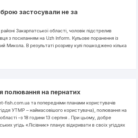
брою застосували не за
районі Закарпатської області, чоловік підстрелив
вця з посиланням на Uzh Inform. Кульове поранення із
ий Микола. В результаті розриву кулі пошкоджено кілька
тя полювання на пернатих
t-fish.com.ua та попередніми планами користувачів
угіддя УТМР – наймасовішого користувача), полювання на
області –з 18 години 13 серпня . При цьому, добре
ьких угідь «Лісівник» планує відкривати в своїх угіддях