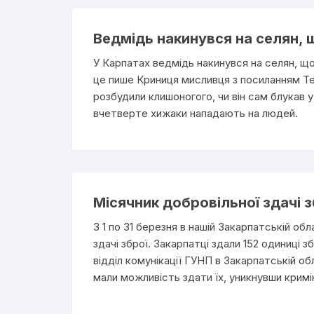
Ведмідь накинувся на селян, щ
У Карпатах ведмідь накинувся на селян, що
це пише Криниця мисливця з посиланням Тел
розбудили клишоногого, чи він сам блукав у
вчетверте хижаки нападають на людей.
Місячник добровільної здачі з
З 1 по 31 березня в нашій Закарпатській обла
здачі зброї. Закарпатці здали 152 одиниці 
відділ комунікації ГУНП в Закарпатській о
мали можливість здати їх, уникнувши кримін