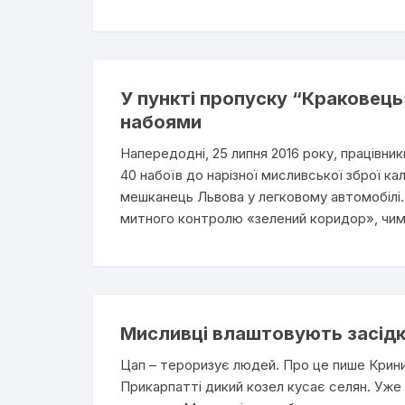
У пункті пропуску “Краковец
набоями
Напередодні, 25 липня 2016 року, працівни
40 набоїв до нарізної мисливської зброї ка
мешканець Львова у легковому автомобілі.
митного контролю «зелений коридор», чим з
Мисливці влаштовують засідк
Цап – тероризує людей. Про це пише Крини
Прикарпатті дикий козел кусає селян. Уже