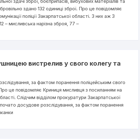
ьної здачі зброї, боєприпасів, вибухових матеріалів та
бровільно здано 132 одиниці зброї. Про це повідомляє
мунікації поліції Закарпатської області. З них аж 3
 12 – мисливська нарізна зброя, 77 –
шницею вистрелив у свого колегу та
зслідування, за фактом поранення поліцейським свого
 Про це повідомляє Криниця мисливця з посиланням на
ласті. Слідчим відділом прокуратури Закарпатської
зпочато досудове розслідування, за фактом поранення
шканки