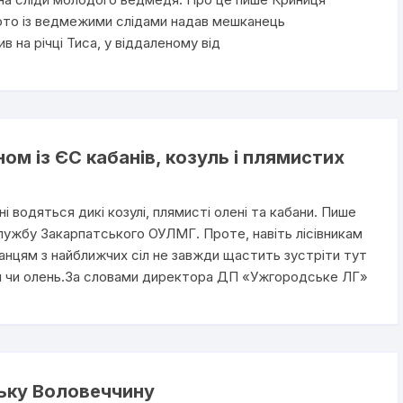
ото із ведмежими слідами надав мешканець
 на річці Тиса, у віддаленому від
ом із ЄС кабанів, козуль і плямистих
 водяться дикі козулі, плямисті олені та кабани. Пише
лужбу Закарпатського ОУЛМГ. Проте, навіть лісівникам
нцям з найближчих сіл не завжди щастить зустріти тут
ля чи олень.За словами директора ДП «Ужгородське ЛГ»
ьку Воловеччину