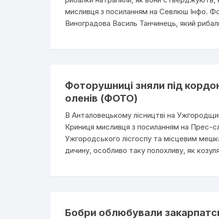
мисливця з посиланням на Севлюш Інфо. Ф
Виноградова Василь Танчинець, який рибалив
Фоторушниці зняли під кордон
оленів (ФОТО)
В Анталовецькому лісництві на Ужгородщині
Криниця мисливця з посиланням на Прес-с
Ужгородського лісгоспу та місцевим мешка
дичину, особливо таку полохливу, як козу
Бобри облюбували закарпатс