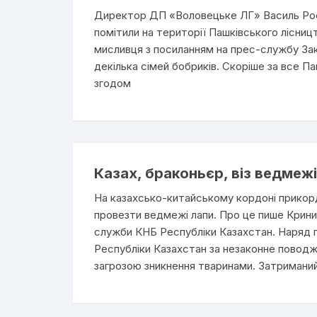
Директор ДП «Воловецьке ЛГ» Василь Росо
помітили на території Пашківського лісниц
мисливця з посиланням на прес-службу За
декілька сімей бобриків. Скоріше за все П
згодом
Казах, браконьєр, віз ведмежі
На казахсько-китайському кордоні прикор
провезти ведмежі лапи. Про це пише Крин
служби КНБ Республіки Казахстан. Наряд 
Республіки Казахстан за незаконне поводже
загрозою зникнення тваринами. Затриманий