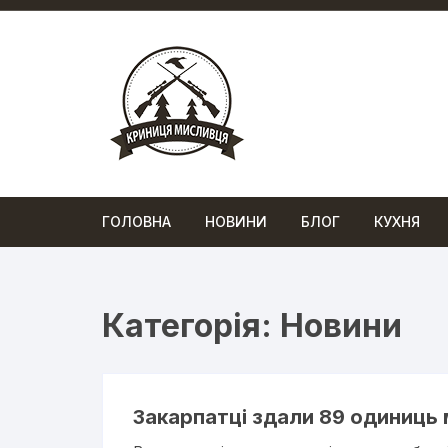
Перейти
до
вмісту
ГОЛОВНА
НОВИНИ
БЛОГ
КУХНЯ
Категорія:
Новини
Закарпатці здали 89 одиниць