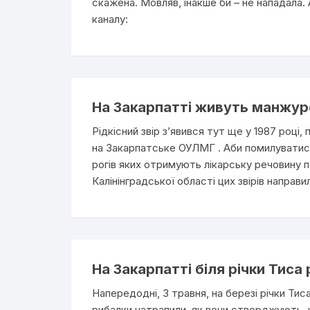
скажена. Мовляв, інакше би – не нападала.
каналу:
На Закарпатті живуть манжурс
Рідкісний звір з’явився тут ще у 1987 році
на Закарпатське ОУЛМГ . Аби помилуватис
рогів яких отримують лікарську речовину па
Калінінградської області цих звірів напра
На Закарпатті біля річки Тис
Напередодні, 3 травня, на березі річки Тис
рибалки натрапили, як вони стверджують, 