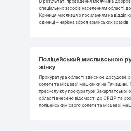
В результаті проведення місячника добровіл
спеціальних засобів населенням області до
Криниця мисливця з посиланням на відділ ко
одиниці – нарізна зброя армійських зразків,
Поліцейський мисливською ру
жінку
Прокуратура області здійснює досудове ро
колеги та місцевої мешканки на Тячівщині.
прес-службу прокуратури Закарпатської об
області внесено відомості до ЄРДР та ро
поліцейським свого колеги та місцевої ме