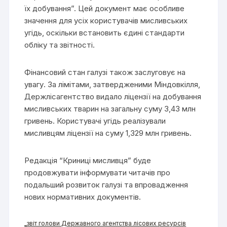
їх добування”. Цей документ має особливе
значення для усіх користувачів мисливських
угідь, оскільки встановить єдині стандарти
обліку та звітності.
Фінансовий стан галузі також заслуговує на
увагу. За лімітами, затвердженими Міндовкілля,
Держлісагентство видало ліцензії на добування
мисливських тварин на загальну суму 3,43 млн
гривень. Користувачі угідь реалізували
мисливцям ліцензії на суму 1,329 млн гривень.
Редакція “Криниці мисливця” буде
продовжувати інформувати читачів про
подальший розвиток галузі та впровадження
нових нормативних документів.
_звіт голови Державного агентства лісових ресурсів