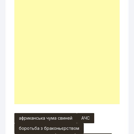
африканська чума свиней
АЧС
боротьба з браконьєрством