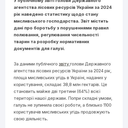
У публічному звіті голови Державного
агентства лісових ресурсів України за 2024
рік наведено статистику щодо стану
мисливського господарства. Звіт містить
дані про боротьбу з порушеннями правил
полювання, регулювання чисельності
тварин та розробку нормативних
документів для галузі.
За даними публічного
звіту
голови Державного
агентства лісових ресурсів України за 2024 рік,
площа мисливських угідь в Україні, наданих у
користування, складає 38,8 млн гектарів. Це
становить майже дві третини (64%) всієї
території нашої держави. Попри складні умови,
галузь не зупинила своєї роботи, а близько 1100
користувачів мисливських угідь продовжують
свою діяльність.