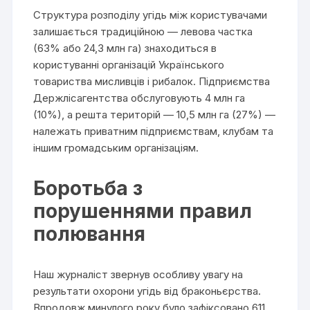
Структура розподілу угідь між користувачами
залишається традиційною — левова частка
(63% або 24,3 млн га) знаходиться в
користуванні організацій Українського
товариства мисливців і рибалок. Підприємства
Держлісагентства обслуговують 4 млн га
(10%), а решта територій — 10,5 млн га (27%) —
належать приватним підприємствам, клубам та
іншим громадським організаціям.
Боротьба з
порушеннями правил
полювання
Наш журналіст звернув особливу увагу на
результати охорони угідь від браконьєрства.
Впродовж минулого року було зафіксовано 611