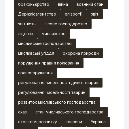
браконьєрство
війна
воєнний стан
Держлісагентство
епізоотії
звіт
звітність
лісове господарство
ліцензії
мисливство
мисливське господарство
мисливські угіддя
охорона природи
порушення правил полювання
правопорушення
регулювання чисельності диких тварин
регулювання чисельності тварин
розвиток мисливського господарства
сказ
стан мисливського господарства
стратегія розвитку
тварини
Україна