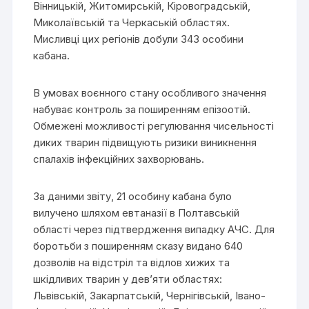
Вінницькій, Житомирській, Кіровоградській,
Миколаївській та Черкаській областях.
Мисливці цих регіонів добули 343 особини
кабана.
В умовах воєнного стану особливого значення
набуває контроль за поширенням епізоотій.
Обмежені можливості регулювання чисельності
диких тварин підвищують ризики виникнення
спалахів інфекційних захворювань.
За даними звіту, 21 особину кабана було
вилучено шляхом евтаназії в Полтавській
області через підтвердження випадку АЧС. Для
боротьби з поширенням сказу видано 640
дозволів на відстріл та відлов хижих та
шкідливих тварин у дев’яти областях:
Львівській, Закарпатській, Чернігівській, Івано-