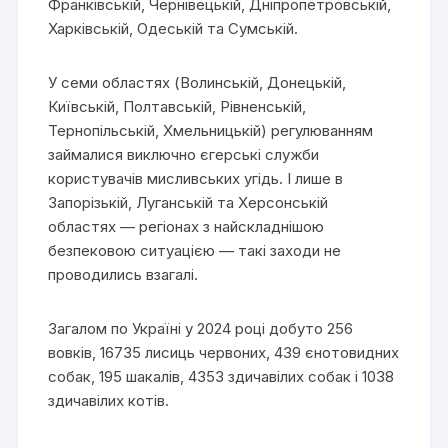
Франківській, Чернівецькій, Дніпропетровській,
Харківській, Одеській та Сумській.
У семи областях (Волинській, Донецькій,
Київській, Полтавській, Рівненській,
Тернопільській, Хмельницькій) регулюванням
займалися виключно єгерські служби
користувачів мисливських угідь. І лише в
Запорізькій, Луганській та Херсонській
областях — регіонах з найскладнішою
безпековою ситуацією — такі заходи не
проводились взагалі.
Загалом по Україні у 2024 році добуто 256
вовків, 16735 лисиць червоних, 439 єнотовидних
собак, 195 шакалів, 4353 здичавілих собак і 1038
здичавілих котів.