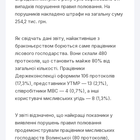
випадків порушення правил полювання. На
порушників накладено штрафи на загальну суму
254,2 тис. грн.
Як свідчать дані звіту, найактивніше з
браконьєрством борються саме працівники
лісового господарства. Вони склали 480
протоколів, що становить майже 80% від
загальної кількості. Працівники
Держекоінспекції оформили 106 протоколів
(17,3%), представники УТМР — 13 (2,1%),
співробітники МВС — 4 (0,7%), а інші
користувачі мисливських угідь — 8 (1,3%).
У звіті відзначено, що найкращі показники у
виявленні порушень правил полювання
продемонстрували працівники мисливських
господарств Волинської (80 протоколів),