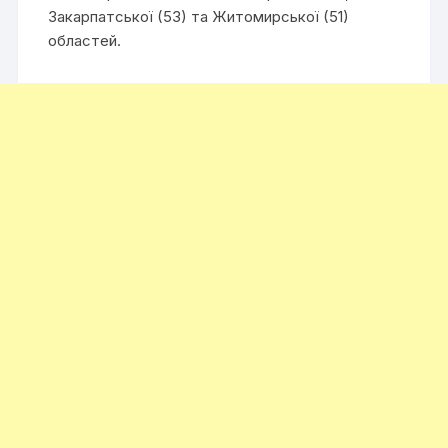
Закарпатської (53) та Житомирської (51)
областей.