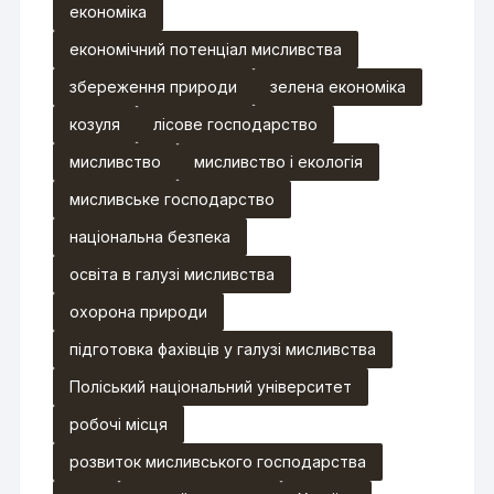
економіка
економічний потенціал мисливства
збереження природи
зелена економіка
козуля
лісове господарство
мисливство
мисливство і екологія
мисливське господарство
національна безпека
освіта в галузі мисливства
охорона природи
підготовка фахівців у галузі мисливства
Поліський національний університет
робочі місця
розвиток мисливського господарства