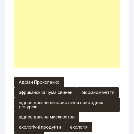
Адріан Прокопенко
африканська чума свиней
біорізноманіття
відповідальне використання природних
ресурсів
відповідальне мисливство
екологічні продукти
екологія