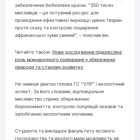
забезпеченні біобезпеки країни. “350 тисяч
мисливців – це потужний ресурс для
проведення ефективної імунізації диких тварин
проти сказу та контролю поширення
африканської чуми свиней”, – пояснив він.
Читайте також:
Нове дослідження підкреслює
роль міжнародного полювання у збереженні
природи та сталому розвитку
Не оминув увагою голова ГС “УЛР” і екологічний
аспект. За його словами, відповідальне
мисливство сприяє збереженню
біорізноманіття, контролю популяцій хижаків та
запобіганню екологічним злочинам.
Студенти та викладачі факультету лісового
господарства та екології мали можливість не