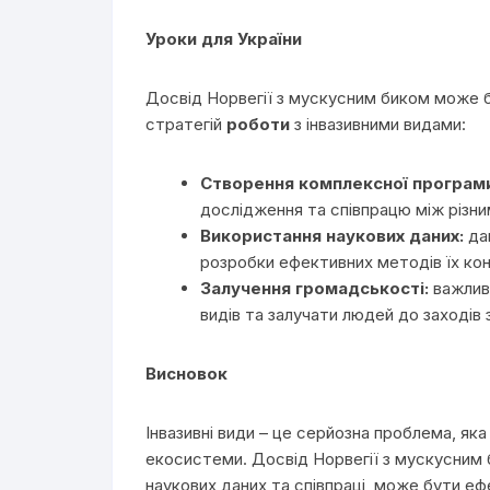
Уроки для України
Досвід Норвегії з мускусним биком може б
стратегій
роботи
з інвазивними видами:
Створення комплексної програм
дослідження та співпрацю між різн
Використання наукових даних:
дан
розробки ефективних методів їх ко
Залучення громадськості:
важливо
видів та залучати людей до заходів 
Висновок
Інвазивні види – це серйозна проблема, яка
екосистеми. Досвід Норвегії з мускусним 
наукових даних та співпраці, може бути е