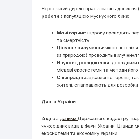
Норвезький директорат з питань довкілля (
роботи
з популяцією мускусного бика:
Моніторинг:
щороку проводять пере
та смертність.
Цільове вилучення:
якщо поголів’
за природою) проводить вилучення 
Наукові дослідження:
дослідники 
місцеві екосистеми та методи його
Співпраця:
зацікавлені сторони, так
жителі, співпрацюють для розробки
Дані з України
Згідно з
даними
Державного кадастру твари
чужорідних видів в фауні України. Ці види 
екосистеми та економіку України.