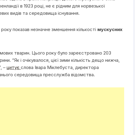
енландії в 1923 році, не є рідним для норвезької
евих видів та середовища існування.
 року показав незначне зменшення кількості
мускусних
зимових тварин. Цього року було зареєстровано 203
арини. “Як і очікувалося, цієї зими кількість дещо нижча,
”, –
цитує
слова Івара Міклебуста, директора
шнього середовища пресслужба відомства.