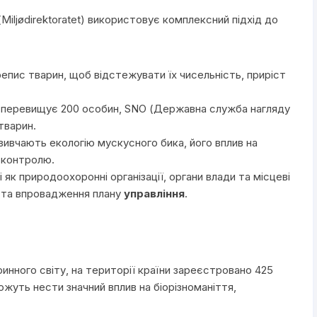
Miljødirektoratet) використовує комплексний підхід до
пис тварин, щоб відстежувати їх чисельність, приріст
я перевищує 200 особин, SNO (Державна служба нагляду
тварин.
вивчають екологію мускусного бика, його вплив на
 контролю.
і як природоохоронні організації, органи влади та місцеві
 та впровадження плану
управління
.
нного світу, на території країни зареєстровано 425
можуть нести значний вплив на біорізноманіття,