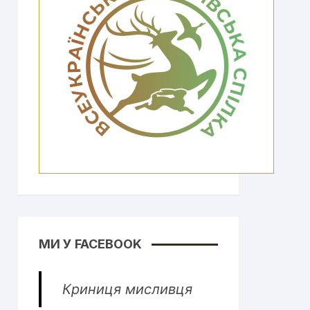
МИ У FACEBOOK
Криниця мисливця