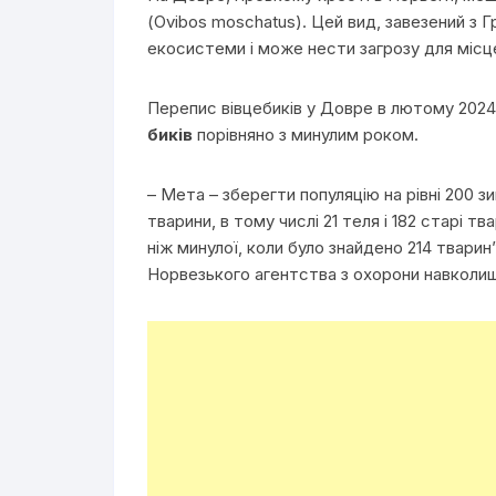
(Ovibos moschatus). Цей вид, завезений з Гр
екосистеми і може нести загрозу для місц
Перепис вівцебиків у Довре в лютому 2024
биків
порівняно з минулим роком.
– Мета – зберегти популяцію на рівні 200 
тварини, в тому числі 21 теля і 182 старі тв
ніж минулої, коли було знайдено 214 тварин
Норвезького агентства з охорони навколи