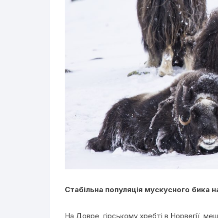
Стабільна популяція мускусного бика 
На Довре, гірському хребті в Норвегії, меш