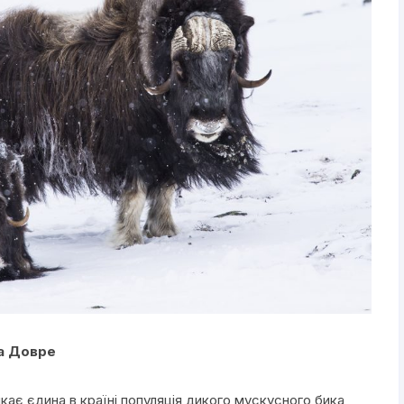
на Довре
кає єдина в країні популяція дикого мускусного бика