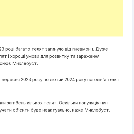
023 році багато телят загинуло від пневмонії. Дуже
лят і хороші умови для розвитку та зараження
яснює Миклебуст.
З вересня 2023 року по лютий 2024 року поголів’я телят
ли загибель кількох телят. Оскільки популяція нині
лучати об’єкти буде неактуально, каже Миклебуст.