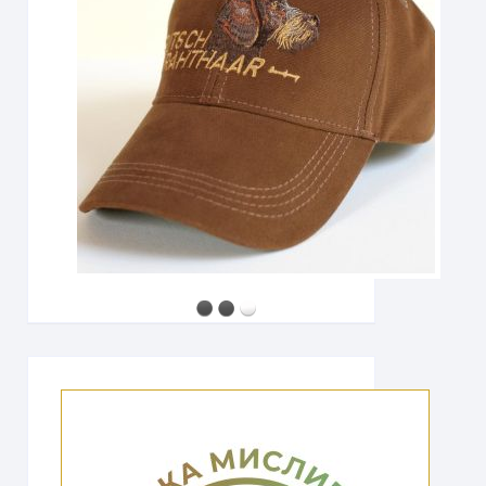
2500 грн
Мисливський капелюх з широкими полями