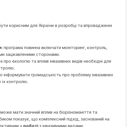
ути корисним для України в розробці та впровадженні
и:
програма повинна включати моніторинг, контроль,
ими зацікавленими сторонами.
і про екологію та вплив інвазивних видів необхідні для
нтролю.
 інформувати громадськість про проблему інвазивних
з їх контролю.
 може мати значний вплив на біорізноманіття та
биком показує, що комплексний підхід, заснований на
фективним у
роботі
з інвазивними видами.