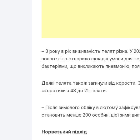
– З року в рік виживаність телят різна. У 2
вологе літо створило складні умови для те
бактеріями, що викликають пневмонію, по
Деякі телята також загинули від корости. 
скоротили з 43 до 21 теляти.
– Після зимового обліку в лютому зафіксува
становить менше 200 особин, цієї зими ви
Норвезький підхід