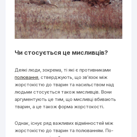
Чи стосується це мисливців?
Деякі люди, зокрема, ті які є противниками
полювання
, стверджують, що зв’язок між
жорстокістю до тварин та насильством над
людьми стосується також мисливців. Вони
аргументують це тим, що мисливці вбивають
тварин, а це також форма жорстокості.
Однак, існує ряд важливих відмінностей між
жорстокістю до тварин та полюванням. По-