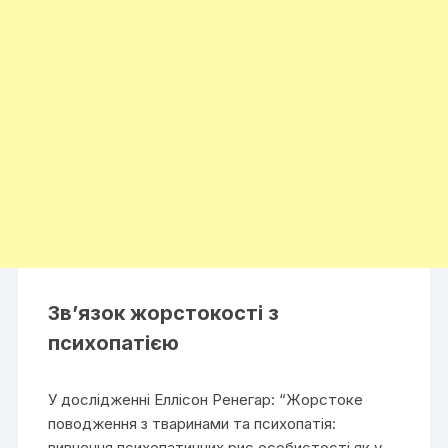
Зв’язок жорстокості з
психопатією
У дослідженні Еллісон Ренегар: “Жорстоке
поводження з тваринами та психопатія:
вивчення психопатичних рис особистості як у