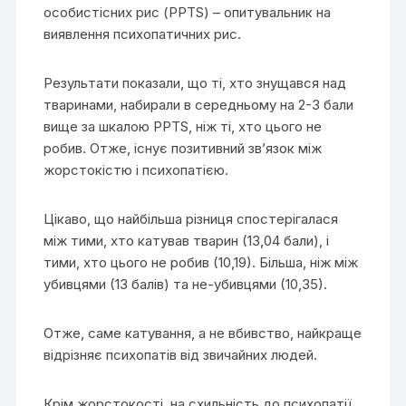
особистісних рис (PPTS) – опитувальник на
виявлення психопатичних рис.
Результати показали, що ті, хто знущався над
тваринами, набирали в середньому на 2-3 бали
вище за шкалою PPTS, ніж ті, хто цього не
робив. Отже, існує позитивний зв’язок між
жорстокістю і психопатією.
Цікаво, що найбільша різниця спостерігалася
між тими, хто катував тварин (13,04 бали), і
тими, хто цього не робив (10,19). Більша, ніж між
убивцями (13 балів) та не-убивцями (10,35).
Отже, саме катування, а не вбивство, найкраще
відрізняє психопатів від звичайних людей.
Крім жорстокості, на схильність до психопатії