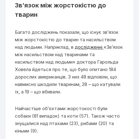
Зв’язок між жорстокістю до
тварин
Багато досліджень показали, що існує зв’язок
між жорстокістю до тварин та насильством
над людьми. Наприклад, в
дослідженні
«Зв’язок
між насильством над тваринами та
насильством над людьми» доктора Гарольда
Ховела йдеться про те, що було опитано 184
дорослих американців. З них 48 відповіли, що
навмисно шкодили тваринам, 28 – що катували
їх, а 19 – що вбивали.
Найчастіше об’єктами жорстокості були
собаки (81 випадок) та коти (57). Також часто
знущалися над птахами (23), рибами (20) та
кіньми (9).