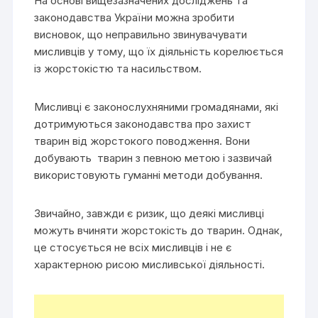
На основі вищезазначених досліджень та
законодавства України можна зробити
висновок, що неправильно звинувачувати
мисливців у тому, що їх діяльність корелюється
із жорстокістю та насильством.
Мисливці є законослухняними громадянами, які
дотримуються законодавства про захист
тварин від жорстокого поводження. Вони
добувають тварин з певною метою і зазвичай
використовують гуманні методи добування.
Звичайно, завжди є ризик, що деякі мисливці
можуть вчиняти жорстокість до тварин. Однак,
це стосується не всіх мисливців і не є
характерною рисою мисливської діяльності.