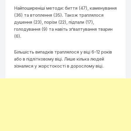
Найпоширеніші методи: биття (47), каменування
(36) та втоплення (35). Також траплялося
душення (23), порізи (22), підпали (17),
голодування (9) та навіть зґвалтування тварин
(6).
Більшість випадків траплялося у віці 6-12 років
або в підлітковому віці. Лише кілька людей
зізналися у жорстокості в дорослому віці.