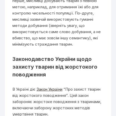
перше, мисливці добувають тварин з певною
метою, наприклад, для отримання їжі або для
контролю чисельності популяції. По-друге,
мисливці зазвичай використовують гуманні
методи добування (зверніть увагу, що
використовується саме слово добування, а не
вбивство, що має зовсім іншу семантику), які
мінімізують страждання тварин.
Законодавство України щодо
захисту тварин від жорстокого
поводження
В Україні діє
Закон України
“Про захист тварин
від жорстокого поводження”. Цей закон
забороняє жорстоке поводження з тваринами,
включаючи заборону жорстоких методів
умертвіння тварин.