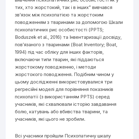
тих, хто жорстокий, так і в інших” вивчався
зв’язок між психопатією та жорстоким
поводженням з тваринами за допомогою Шкали
психопатичних рис особистості (PPTS;
Boduszek et al., 2016) та Інвентаризації досвіду,
пов’язаного з тваринами (Boat Inventory; Boat,
1994) під час обліку для інших факторів,
включаючи типи тварин, які піддаються
жорстокому поводженню, і методи
жорстокого поводження. Подібним чином у
цьому дослідженні використовувалися три
регресійні моделі для порівняння показників
психопатії (з використанням PPTS) серед
учасників, які схвалювали історію завдавання
болю, катувань або вбивства тварини, та
учасників, які цього не зробили.
Всі учасники пройшли Психопатичну шкалу