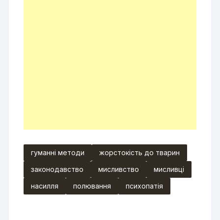
гуманні методи
жорстокість до тварин
законодавство
мисливство
мисливці
насилля
полювання
психопатія