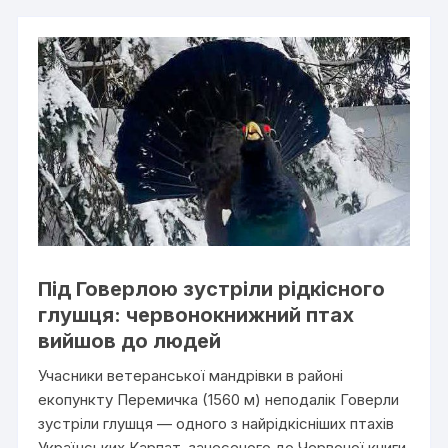
Під Говерлою зустріли рідкісного
глушця: червонокнижний птах
вийшов до людей
Учасники ветеранської мандрівки в районі
екопункту Перемичка (1560 м) неподалік Говерли
зустріли глушця — одного з найрідкісніших птахів
Українських Карпат, занесеного до Червоної книги