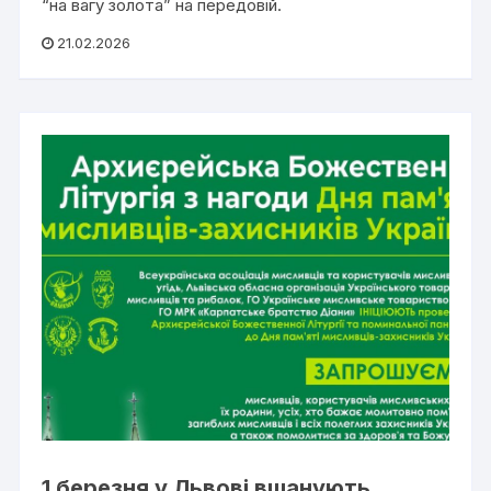
“на вагу золота” на передовій.
21.02.2026
1 березня у Львові вшанують