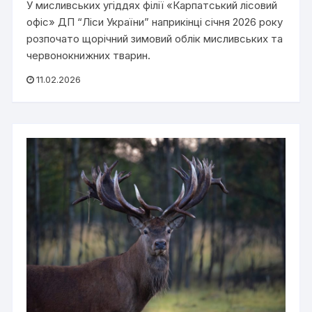
У мисливських угіддях філії «Карпатський лісовий
офіс» ДП “Ліси України” наприкінці січня 2026 року
розпочато щорічний зимовий облік мисливських та
червонокнижних тварин.
11.02.2026