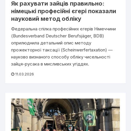
Як рахувати зайців правильно:
німецькі професійні єгері показали
науковий метод обліку
Федеральна спілка професійних єгерів Німеччини
(Bundesverband Deutscher Berufsjäger, BDB)
оприлюднила детальний опис методу
прожекторної таксації (Scheinwerfertaxation) —
науково визнаного способу обліку чисельності
зайця-русака в мисливських угіддях.
11.03.2026