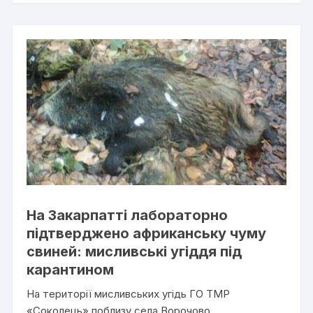
На Закарпатті лабораторно
підтверджено африканську чуму
свиней: мисливські угіддя під
карантином
На території мисливських угідь ГО ТМР
«Соколець» поблизу села Ворочово