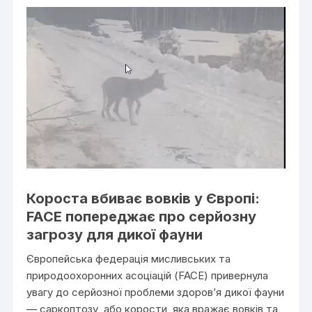
Короста вбиває вовків у Європі:
FACE попереджає про серйозну
загрозу для дикої фауни
Європейська федерація мисливських та
природоохоронних асоціацій (FACE) привернула
увагу до серйозної проблеми здоров’я дикої фауни
— саркоптозу, або корости, яка вражає вовків та